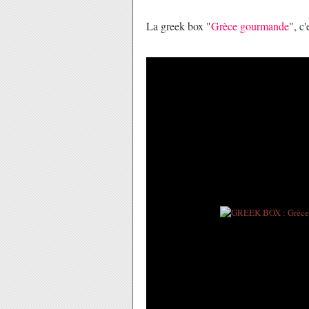
La greek box "
Grèce gourmande
", c'