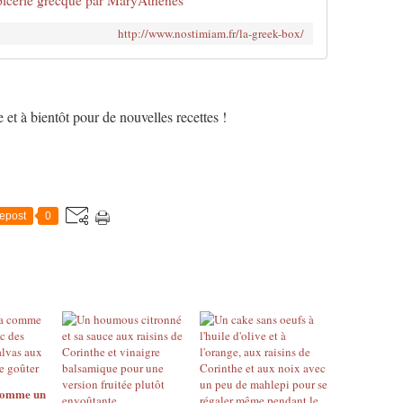
cerie grecque par MaryAthenes
http://www.nostimiam.fr/la-greek-box/
e et à bientôt pour de nouvelles recettes !
epost
0
comme un