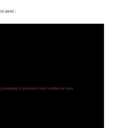
est
aussi :