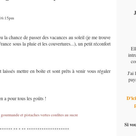
J
 16:15pm
 la chance de passer des vacances au soleil (je me trouve
nce sous la pluie et les couvertures...), un petit réconfort
El
intr
co
 laissés mettre en boîte et sont prêts à venir vous régaler
J'ai
pay
D'ici
 en a pour tous les goûts !
Si vo
****** ** * ** ********************