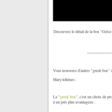
Découvrez le détail de la box "Grèce 
**************
Vous trouverez d'autres "
greek box
"
i
MaryAthènes :
La "
greek box
", c'est un choix de pr
à un prix plus avantageux :