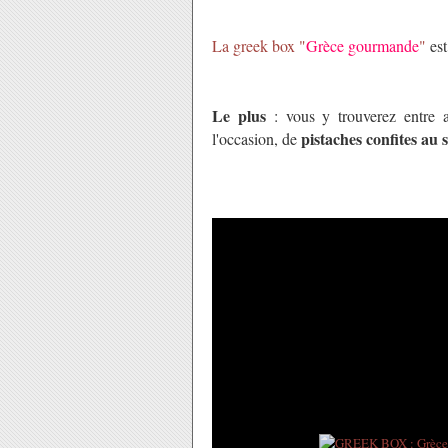
La greek box "
Grèce gourmande
"
est
Le plus
: vous y trouverez entre 
pistaches confites au 
l'occasion, de