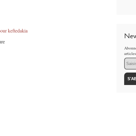
our keftedakia
New
ure
Abonne
article
Email