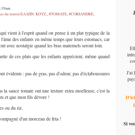
1:19am
J
s du terroir-ΕΛΛΗΝ. ΚΟΥΖ.
,
#TOMATE
,
#CORIANDRE
,
qui vient à l'esprit quand on pense à un plat typique de la
t l'âme des enfants en même temps que leurs estomacs, car
ront avec nostalgie quand les bras maternels seront loin.
El
intr
artie de ces plats que les enfants apprécient, même quand
co
J'ai
nt évidents : pas de gras, pas d'odeur, pas d'éclaboussures
pay
s la sauce tomate ont une texture extra moelleuse, c'est la
nts et que mon fils dévore !
D'ici
es ou du riz.
compagné d'un morceau de feta !
Si vo