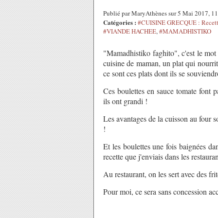
Publié par MaryAthènes sur 5 Mai 2017, 1
Catégories :
#CUISINE GRECQUE : Recette
#VIANDE HACHEE
,
#MAMADHISTIKO
"Mamadhistiko faghito", c'est le mot 
cuisine de maman, un plat qui nourri
ce sont ces plats dont ils se souviend
Ces boulettes en sauce tomate font p
ils ont grandi !
Les avantages de la cuisson au four so
!
Et les boulettes une fois baignées dan
recette que j'enviais dans les restaura
Au restaurant, on les sert avec des frit
Pour moi, ce sera sans concession ac