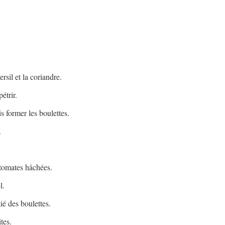
rsil et la coriandre.
étrir.
s former les boulettes.
.
 tomates hâchées.
l.
ié des boulettes.
tes.