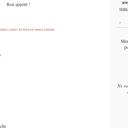
ave
Bon appétit !
vous 
Merc
po
s
Ne ra
iche