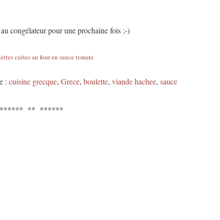
 au congélateur pour une prochaine fois ;-)
e :
cuisine grecque
,
Grece
,
boulette
,
viande hachee
,
sauce
****** ** ******