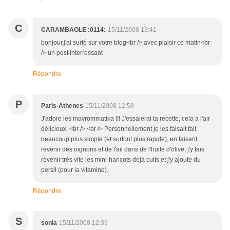
C
CARAMBAOLE :0114:
15/11/2008 13:41
bonjour,j'ai surfé sur votre blog<br /> avec plaisir ce matin<br
/> un post interressant
Répondre
P
Paris-Athenes
15/11/2008 12:58
J'adore les mavrommatika !!! J'essaierai ta recette, cela a l'air
délicieux. <br /> <br /> Personnellement je les faisait fait
beaucoup plus simple (et surtout plus rapide), en faisant
revenir des oignons et de l'ail dans de l'huile d'olive, j'y fais
revenir très vite les mini-haricots déjà cuits et j'y ajoute du
persil (pour la vitamine).
Répondre
S
sonia
15/11/2008 12:39