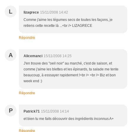
L
lizagrece
15/11/2008 14:42
Comme j'aime les légumes secs de toutes les façons, je
retiens cette recette là ...<br /> LIZAGRECE
Répondre
A
Alicemanci
15/11/2008 14:25
J'en trouve des "oeil noir" au marché, c'est de saison, et
comme j'aime les blettes et les épinards, ta salade me tente
beaucoup, à esssayer rapidement !<br /> <br /> Biz et bon
week end :)
Répondre
P
Patrick71
15/11/2008 14:14
et bien tu me faits découvrir des ingrédients inconnus A+
Répondre