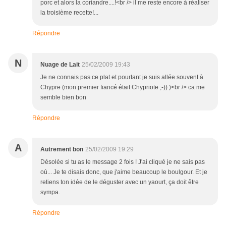
porc et alors la coriandre....!<br /> il me reste encore à réaliser
la troisième recette!...
Répondre
N
Nuage de Lait
25/02/2009 19:43
Je ne connais pas ce plat et pourtant je suis allée souvent à
Chypre (mon premier fiancé était Chypriote ;-)) )<br /> ca me
semble bien bon
Répondre
A
Autrement bon
25/02/2009 19:29
Désolée si tu as le message 2 fois ! J'ai cliqué je ne sais pas
où... Je te disais donc, que j'aime beaucoup le boulgour. Et je
retiens ton idée de le déguster avec un yaourt, ça doit être
sympa.
Répondre