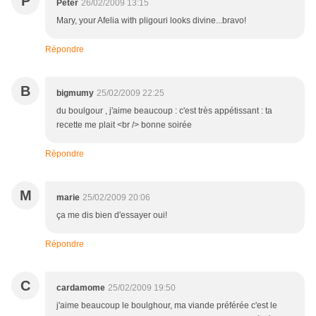
P
Peter
26/02/2009 13:15
Mary, your Afelia with pligouri looks divine...bravo!
Répondre
B
bigmumy
25/02/2009 22:25
du boulgour , j'aime beaucoup : c'est très appétissant : ta
recette me plait <br /> bonne soirée
Répondre
M
marie
25/02/2009 20:06
ça me dis bien d'essayer oui!
Répondre
C
cardamome
25/02/2009 19:50
j'aime beaucoup le boulghour, ma viande préférée c'est le