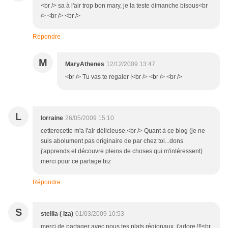
<br /> sa à l'air trop bon mary, je la teste dimanche bisous<br
/> <br /> <br />
Répondre
M
MaryAthenes
12/12/2009 13:47
<br /> Tu vas te regaler !<br /> <br /> <br />
L
lorraine
26/05/2009 15:10
cetterecette m'a l'air délicieuse.<br /> Quant à ce blog (je ne
suis abolument pas originaire de par chez toi...dons
j'apprends et découvre pleins de choses qui m'intéressent)
merci pour ce partage biz
Répondre
S
stellla ( Iza)
01/03/2009 10:53
merci de partager avec nous tes plats régionaux, j'adore !!!<br