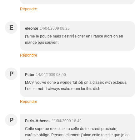
Répondre
E
eleonor
14/04/2009 08:25
j'aime le poulpe mais c'est très cher en France alors on en
mange pas souvent.
Répondre
P
Peter
14/04/2009 03:50
MAry, you've done a wonderful job on a classic with octopus.
Lent or not - I always make room for this dish.
Répondre
P
Paris-Athenes
11/04/2009 16:49
Cette superbe recette sera celle de mercredi prochain,
carême oblige. Personnellement j'aime cette recette que je ne