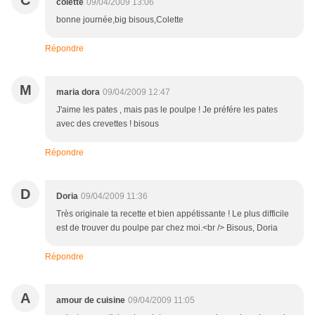
C
colette
09/04/2009 13:06
bonne journée,big bisous,Colette
Répondre
M
maria dora
09/04/2009 12:47
J'aime les pates , mais pas le poulpe ! Je préfére les pates
avec des crevettes ! bisous
Répondre
D
Doria
09/04/2009 11:36
Très originale ta recette et bien appétissante ! Le plus difficile
est de trouver du poulpe par chez moi.<br /> Bisous, Doria
Répondre
A
amour de cuisine
09/04/2009 11:05