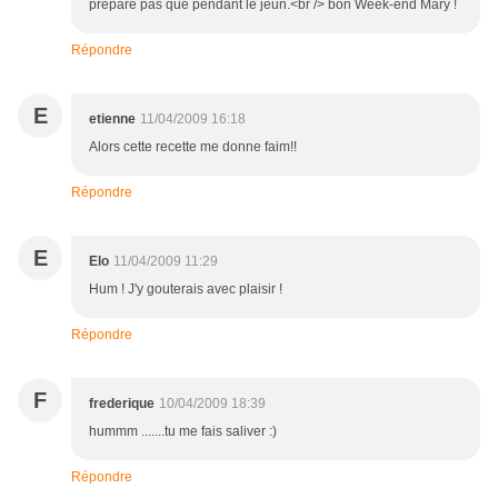
prépare pas que pendant le jeun.<br /> bon Week-end Mary !
Répondre
E
etienne
11/04/2009 16:18
Alors cette recette me donne faim!!
Répondre
E
Elo
11/04/2009 11:29
Hum ! J'y gouterais avec plaisir !
Répondre
F
frederique
10/04/2009 18:39
hummm .......tu me fais saliver :)
Répondre