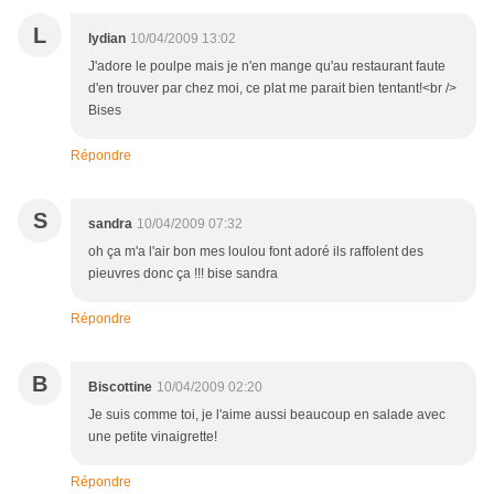
L
lydian
10/04/2009 13:02
J'adore le poulpe mais je n'en mange qu'au restaurant faute
d'en trouver par chez moi, ce plat me parait bien tentant!<br />
Bises
Répondre
S
sandra
10/04/2009 07:32
oh ça m'a l'air bon mes loulou font adoré ils raffolent des
pieuvres donc ça !!! bise sandra
Répondre
B
Biscottine
10/04/2009 02:20
Je suis comme toi, je l'aime aussi beaucoup en salade avec
une petite vinaigrette!
Répondre