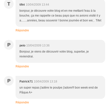
T
tifet
10/04/2009 13:44
bonjour, je découvre votre blog et en me mettant l'eau à la
bouche, ça me rappelle ce beau pays que ns avions visité il y
a........années, beau souvenir ! bonne journée et bon we; . Tifet
Répondre
P
peio
10/04/2009 13:36
Bonjour, je viens de découvrir votre blog, superbe, je
reviendrai.
Répondre
P
Patrick71
10/04/2009 13:18
un super repas j'adère le poulpe j'adore!!! bon week end de
Pâque A+
Répondre