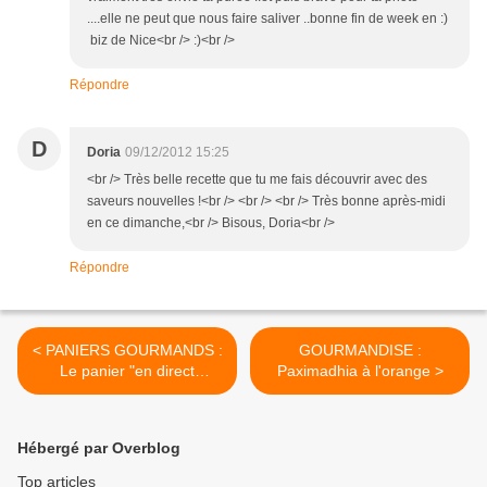
....elle ne peut que nous faire saliver ..bonne fin de week en :)
biz de Nice<br /> :)<br />
Répondre
D
Doria
09/12/2012 15:25
<br /> Très belle recette que tu me fais découvrir avec des
saveurs nouvelles !<br /> <br /> <br /> Très bonne après-midi
en ce dimanche,<br /> Bisous, Doria<br />
Répondre
< PANIERS GOURMANDS :
GOURMANDISE :
Le panier "en direct
Paximadhia à l'orange >
d'Athènes"
Hébergé par Overblog
Top articles