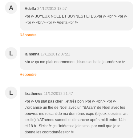
A
Adelfa
24/12/2012 18:57
<br /> JOYEUX NOEL ET BONNES FETES.<br /> <br /> <br />
<br /> <br /> <br /> Adelfa.<br />
Répondre
L
la nonna
17/12/2012 07:21
<br /> ça me plait enormement, bisous et belle journée<br />
Répondre
L
lizathenes
11/12/2012 21:47
<br /> Un plat pas cher ...et très bon !<br /> <br /> <br />
J'organise un thé de Noël avec un "BAzari" de Noël avec les
oeuvres me restant de ma dernières expo (bijoux, dessins, art
textile) à AThènes samedi et dimanche après-midi entre 14 h
et 18 h . Si<br /> ça t'intéresse joins moi par mail que je te
donne les coorodnnées<br />