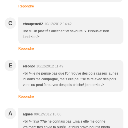
Répondre
C
choupette82
10/12/2012 14:42
<br /> Un plat très alléchant et savoureux. Bisous et bon
lundi<br />
Répondre
E
eleonor
10/12/2012 11:49
<br /> je ne pense pas que l'on trouve des pois cassés jaunes
ici dans ma campagne, mais elle peut se faire avec des pois
verts ou peut être avec des pois chiche! je note<br />
Répondre
A
agnes
09/12/2012 18:06
<br /> fava ??je ne connais pas ..mais elle me donne
vraiment très envie ta purée ..et puis bravo pour ta photo