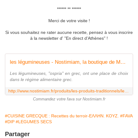
****** ** ******
Merci de votre visite !
Si vous souhaitez ne rater aucune recette, pensez à vous inscrire
à la newsletter d' "En direct d'Athènes" !
les légumineuses - Nostimiam, la boutique de MaryAthenes
Les légumineuses, "ospria" en grec, ont une place de choix
dans le régime alimentaire grec.
http://www.nostimiam.fr/produits/les-produits-traditionnels/les-l%C3%A9gumineuses/
Commandez votre fava sur Nostimiam.fr
#CUISINE GRECQUE : Recettes du terroir-ΕΛΛΗΝ. ΚΟΥΖ.
#FAVA
#DIP
#LEGUMES SECS
Partager