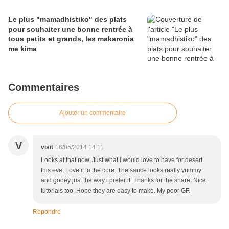
Le plus "mamadhistiko" des plats
pour souhaiter une bonne rentrée à
tous petits et grands, les makaronia
me kima
Commentaires
Ajouter un commentaire
V
visit
16/05/2014 14:11
Looks at that now. Just what i would love to have for desert
this eve, Love it to the core. The sauce looks really yummy
and gooey just the way i prefer it. Thanks for the share. Nice
tutorials too. Hope they are easy to make. My poor GF.
Répondre