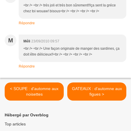
<br /> <br /> trés joli et trés bon sûrement!!!ça sent la gréce
chez toi wouaw! bisous<br /> <br /> <br /> <br />
Répondre
M
Méli
23/09/2010 09:57
<br /> <br /> Une façon originale de manger des sardines, ça
doit être délicieux!!<br /> <br /> <br /> <br />
Répondre
< SOUPE : d'automne aux
GATEAUX : d'automne aux
noisettes
figues >
Hébergé par Overblog
Top articles