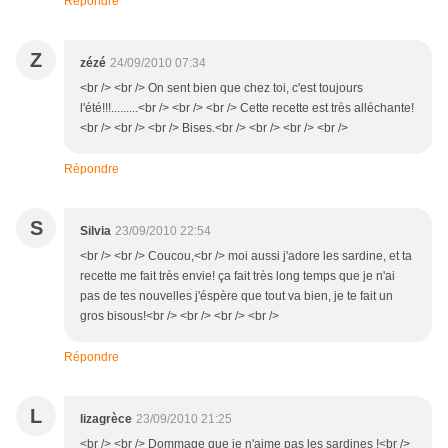
Répondre
Z
zézé
24/09/2010 07:34
<br /> <br /> On sent bien que chez toi, c'est toujours
l'été!!!.........<br /> <br /> <br /> Cette recette est très alléchante!
<br /> <br /> <br /> Bises.<br /> <br /> <br /> <br />
Répondre
S
Silvia
23/09/2010 22:54
<br /> <br /> Coucou,<br /> moi aussi j'adore les sardine, et ta
recette me fait très envie! ça fait très long temps que je n'ai
pas de tes nouvelles j'éspère que tout va bien, je te fait un
gros bisous!<br /> <br /> <br /> <br />
Répondre
L
lizagrèce
23/09/2010 21:25
<br /> <br /> Dommage que je n'aime pas les sardines !<br />