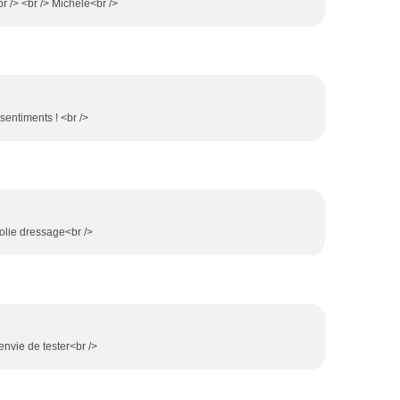
r /> <br /> Michèle<br />
sentiments ! <br />
jolie dressage<br />
envie de tester<br />