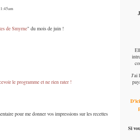
 11:45am
J
tes de Smyrne
" du mois de juin !
El
intr
co
J'ai
cevoir le programme et ne rien rater !
pay
D'ici
entaire pour me donner vos impressions sur les recettes
Si vo