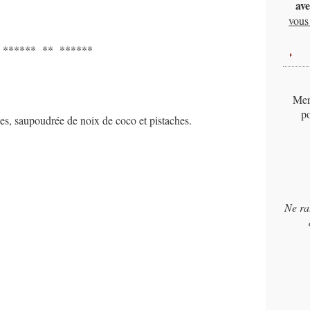
ave
vous 
****** ** ******
Merc
po
des, saupoudrée de noix de coco et pistaches.
Ne ra