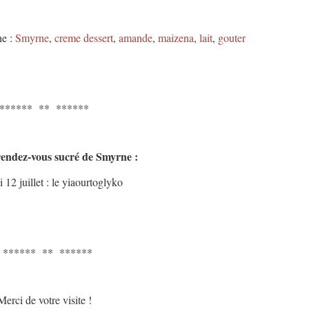
ne :
Smyrne
,
creme dessert
,
amande
,
maizena
,
lait
,
gouter
****** ** ******
endez-vous sucré de Smyrne :
 12 juillet : le yiaourtoglyko
****** ** ******
Merci de votre visite !