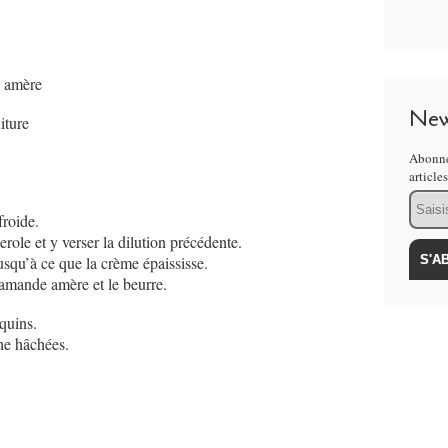
e amère
New
iture
Abonne
article
Email
froide.
serole et y verser la dilution précédente.
usqu’à ce que la crème épaississe.
’amande amère et le beurre.
quins.
he hâchées.