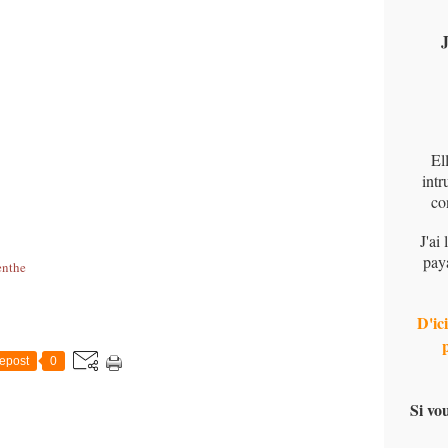
J
El
intr
co
J'ai
pay
enthe
D'ici
epost
0
Si vo