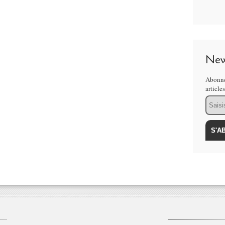
New
Abonne
article
Email