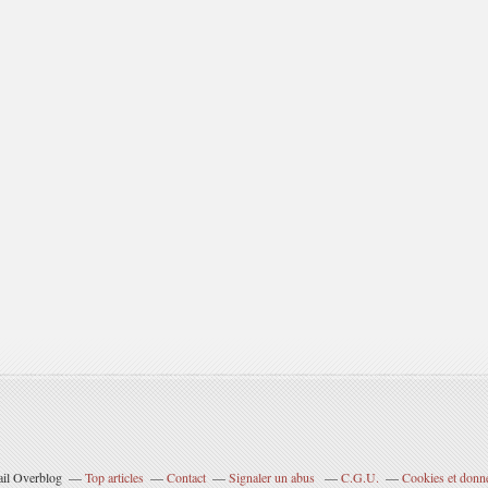
ail Overblog
Top articles
Contact
Signaler un abus
C.G.U.
Cookies et donn