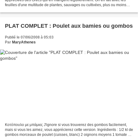
appréciées des Grecs qui en mangent régulièrement. On en fait avec les
feuilles d'une multitude de plantes, sauvages ou cultivées, plus ou moins
amères... Mais ayant toutes des propriétés...
PLAT COMPLET : Poulet aux bamies ou gombos
Publié le 07/06/2008 à 05:03
Par
MaryAthenes
Κοτόπουλο με μπάμιες J'ignore si vous trouverez des gombos facilement,
mais si vous les aimez, vous apprécierez cette version. Ingrédients : 1/2 kl de
gombos morceaux de poulet (cuisses, blanc) 2 oignons moyens 1 tomate 1