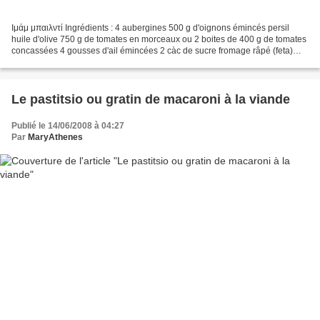
Ιμάμ μπαιλντί Ingrédients : 4 aubergines 500 g d'oignons émincés persil
huile d'olive 750 g de tomates en morceaux ou 2 boites de 400 g de tomates
concassées 4 gousses d'ail émincées 2 càc de sucre fromage râpé (feta)
panure sal, poivre Préparation :...
Le pastitsio ou gratin de macaroni à la viande
Publié le 14/06/2008 à 04:27
Par
MaryAthenes