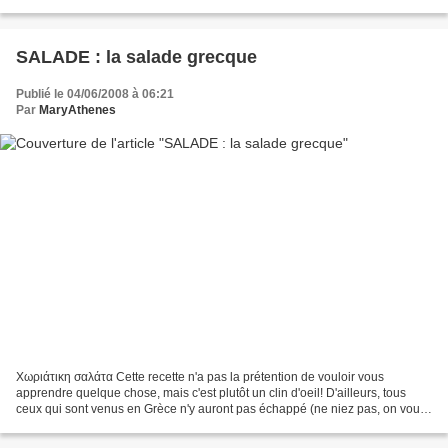
boite de tomates concassées (400...
SALADE : la salade grecque
Publié le 04/06/2008 à 06:21
Par
MaryAthenes
Χωριάτικη σαλάτα Cette recette n'a pas la prétention de vouloir vous
apprendre quelque chose, mais c'est plutôt un clin d'oeil! D'ailleurs, tous
ceux qui sont venus en Grèce n'y auront pas échappé (ne niez pas, on vous
voit tous avec votre salade grecque,...