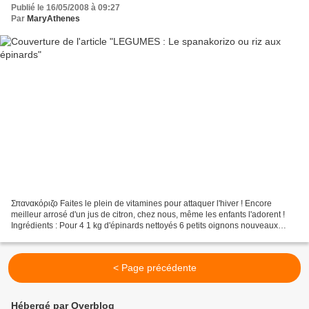
Publié le 16/05/2008 à 09:27
Par
MaryAthenes
Σπανακόριζο Faites le plein de vitamines pour attaquer l'hiver ! Encore
meilleur arrosé d'un jus de citron, chez nous, même les enfants l'adorent !
Ingrédients : Pour 4 1 kg d'épinards nettoyés 6 petits oignons nouveaux
(avec le vert) ou civettes 2 cuil....
< Page précédente
Hébergé par Overblog