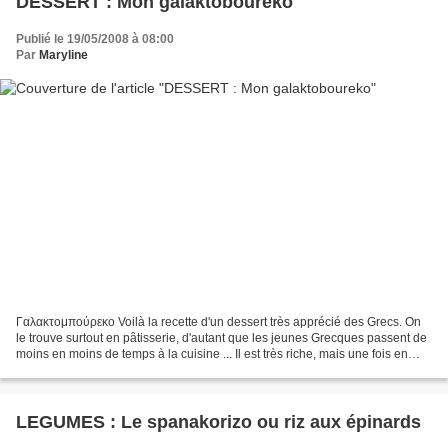
DESSERT : Mon galaktoboureko
Publié le 19/05/2008 à 08:00
Par
Maryline
Γαλακτομπούρεκο Voilà la recette d'un dessert très apprécié des Grecs. On
le trouve surtout en pâtisserie, d'autant que les jeunes Grecques passent de
moins en moins de temps à la cuisine ... Il est très riche, mais une fois en
passant, essayez-le ! Vous...
LEGUMES : Le spanakorizo ou riz aux épinards