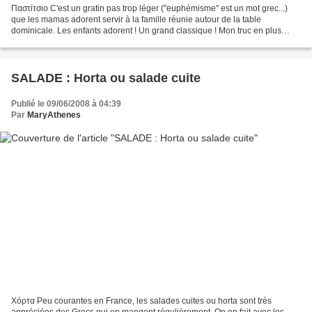
Παστίτσιο C'est un gratin pas trop léger ("euphémisme" est un mot grec...)
que les mamas adorent servir à la famille réunie autour de la table
dominicale. Les enfants adorent ! Un grand classique ! Mon truc en plus
consiste à faire une grosse "béchamel"...
SALADE : Horta ou salade cuite
Publié le 09/06/2008 à 04:39
Par
MaryAthenes
Χόρτα Peu courantes en France, les salades cuites ou horta sont très