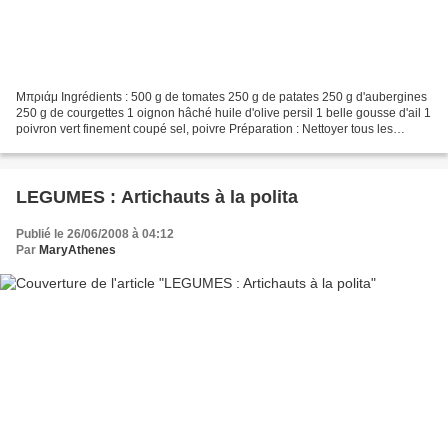
Μπριάμ Ingrédients : 500 g de tomates 250 g de patates 250 g d'aubergines
250 g de courgettes 1 oignon hâché huile d'olive persil 1 belle gousse d'ail 1
poivron vert finement coupé sel, poivre Préparation : Nettoyer tous les
légumes et les couper en fines...
LEGUMES : Artichauts à la polita
Publié le 26/06/2008 à 04:12
Par
MaryAthenes