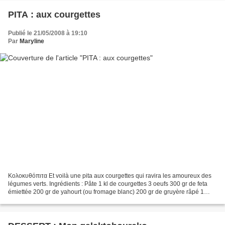
PITA : aux courgettes
Publié le 21/05/2008 à 19:10
Par
Maryline
Κολοκυθόπιτα Et voilà une pita aux courgettes qui ravira les amoureux des
légumes verts. Ingrédients : Pâte 1 kl de courgettes 3 oeufs 300 gr de feta
émiettée 200 gr de yahourt (ou fromage blanc) 200 gr de gruyère râpé 1
bouquet dAneth 1 gros Oignon Préparation...