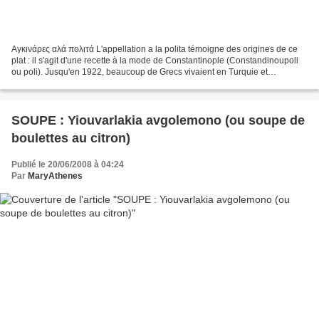
Αγκινάρες αλά πολιτά L'appellation a la polita témoigne des origines de ce
plat : il s'agit d'une recette à la mode de Constantinople (Constandinoupoli
ou poli). Jusqu'en 1922, beaucoup de Grecs vivaient en Turquie et
notamment à Constantinople... Ingrédients...
SOUPE : Yiouvarlakia avgolemono (ou soupe de
boulettes au citron)
Publié le 20/06/2008 à 04:24
Par
MaryAthenes