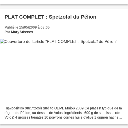
origan sel, poivre 1 citron...
PLAT COMPLET : Spetzofaï du Pélion
Publié le 15/05/2009 à 08:05
Par
MaryAthenes
Πηλιορείτικο σπεντζοφάι από το OLIVE Μαίου 2009 Ce plat est typique de la
région du Pélion, au-dessus de Volos. Ingrédients : 600 g de saucisses (de
Volos) 4 grosses tomates 10 poivrons cornes huile d'olive 1 oignon hâché
sel, poivre du moulin Préparation...