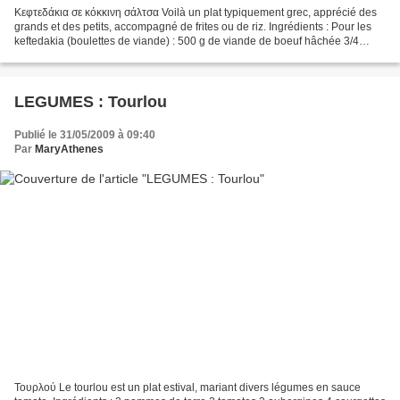
Κεφτεδάκια σε κόκκινη σάλτσα Voilà un plat typiquement grec, apprécié des
grands et des petits, accompagné de frites ou de riz. Ingrédients : Pour les
keftedakia (boulettes de viande) : 500 g de viande de boeuf hâchée 3/4
d'une baguette rassie 1 oignon...
LEGUMES : Tourlou
Publié le 31/05/2009 à 09:40
Par
MaryAthenes
Τουρλού Le tourlou est un plat estival, mariant divers légumes en sauce