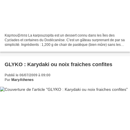
Καρπουζόπιτα La karpouzopita est un dessert connu dans les îles des
Cyclades et certaines du Dodécanèse. C'est un gâteau surprenant de par sa
simplicité. Ingrédients : 1,200 g de chair de pastèque (bien mûre) sans les
pépins 250 g de farine 100 g de miel...
GLYKO : Karydaki ou noix fraiches confites
Publié le 06/07/2009 à 09:00
Par
MaryAthenes