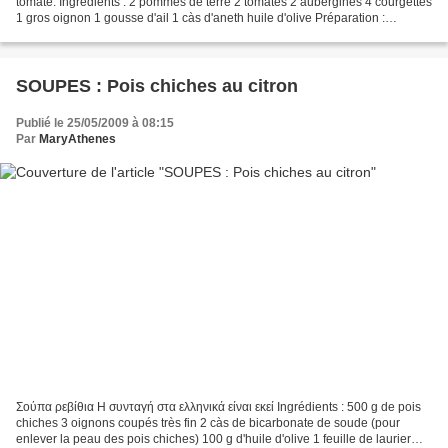
tomate. Ingrédients : 2 pommes de terre 2 tomates 2 aubergines 4 courgettes
1 gros oignon 1 gousse d'ail 1 càs d'aneth huile d'olive Préparation :
Nettoyer et couper les légumes en...
SOUPES : Pois chiches au citron
Publié le 25/05/2009 à 08:15
Par
MaryAthenes
Σούπα ρεβίθια Η συνταγή στα ελληνικά είναι εκεί Ingrédients : 500 g de pois
chiches 3 oignons coupés très fin 2 càs de bicarbonate de soude (pour
enlever la peau des pois chiches) 100 g d'huile d'olive 1 feuille de laurier