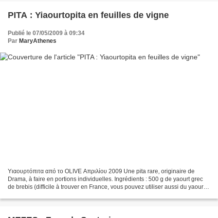
PITA : Yiaourtopita en feuilles de vigne
Publié le 07/05/2009 à 09:34
Par
MaryAthenes
Υιαουρτόπιτα από το OLIVE Απριλίου 2009 Une pita rare, originaire de
Drama, à faire en portions individuelles. Ingrédients : 500 g de yaourt grec
de brebis (difficile à trouver en France, vous pouvez utiliser aussi du yaourt
épais de chez le fromager)...