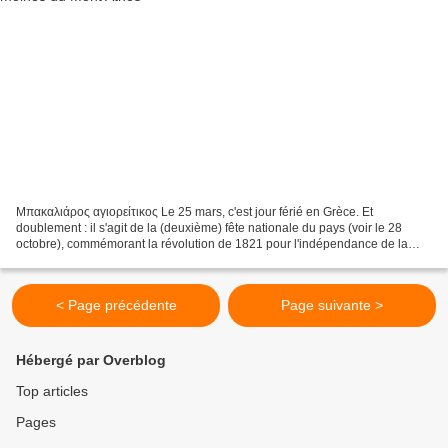
Μπακαλιάρος αγιορείτικος Le 25 mars, c'est jour férié en Grèce. Et
doublement : il s'agit de la (deuxième) fête nationale du pays (voir le 28
octobre), commémorant la révolution de 1821 pour l'indépendance de la
Grèce alors sous le joug turc, et il s'agit...
< Page précédente
Page suivante >
Hébergé par Overblog
Top articles
Pages