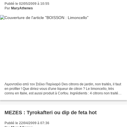
Publié le 02/05/2009 à 10:55
Par
MaryAthenes
Λιμοντσέλο από τον Στέλιο Παρλιαρό Des citrons de jardin, non traités, il faut
en profiter ! Que diriez-vous d'une liqueur de citron ? Le limoncello, très
connu en Italie, est aussi produit à Corfou. Ingrédients : 4 citrons non traités
150 g + 170 g de...
MEZES : Tyrokafteri ou dip de feta hot
Publié le 22/04/2009 à 07:36