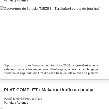
Par
MaryAthenes
Τυροκαυτερή από το Γαστρονόμος, Απρίλιος 2008 La tyrokafteri est une
salade, comme le tzatziki, le caviar d'aubergine, le tarama... en langage
moderne, il s'agit d'un dip ! Ce dip est à base de feta relevée de piments
rouges. Vous pourrez adapter la quantité...
PLAT COMPLET : Makaroni kofto au poulpe
Publié le 09/04/2009 à 07:12
Par
MaryAthenes