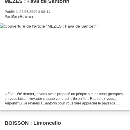
ΜEZES : Fava de Santorin
Publié le 03/05/2009 à 08:14
Par
MaryAthenes
Φάβα L'été dernier, je vous avais proposé un périple sur les mers grecques
en vous faisant voyager chaque vendredi d'île en île... Rappelez-vous...
Aujourd'hui, je reviens à Santorin pour vous faire apprécier le paysage
unique, autour d'un plat très typique...
BOISSON : Limoncello