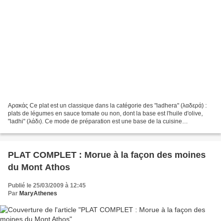
Αρακάς Ce plat est un classique dans la catégorie des "ladhera" (λαδερά) :
plats de légumes en sauce tomate ou non, dont la base est l'huile d'olive,
"ladhi" (λάδι). Ce mode de préparation est une base de la cuisine
méditerranéenne. Ingrédients : 500...
PLAT COMPLET : Morue à la façon des moines
du Mont Athos
Publié le 25/03/2009 à 12:45
Par
MaryAthenes