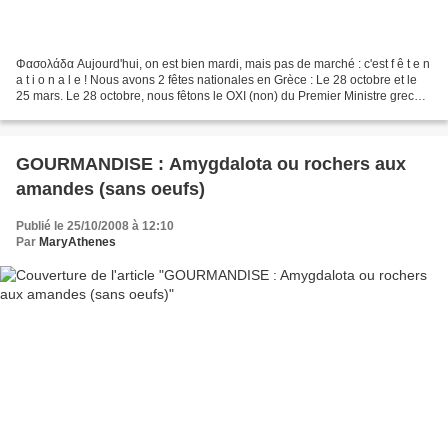
Φασολάδα Aujourd'hui, on est bien mardi, mais pas de marché : c'est f ê t e n
a t i o n a l e ! Nous avons 2 fêtes nationales en Grèce : Le 28 octobre et le
25 mars. Le 28 octobre, nous fêtons le OΧΙ (non) du Premier Ministre grec
Metaxas à l'armée de...
GOURMANDISE : Amygdalota ou rochers aux
amandes (sans oeufs)
Publié le 25/10/2008 à 12:10
Par
MaryAthenes