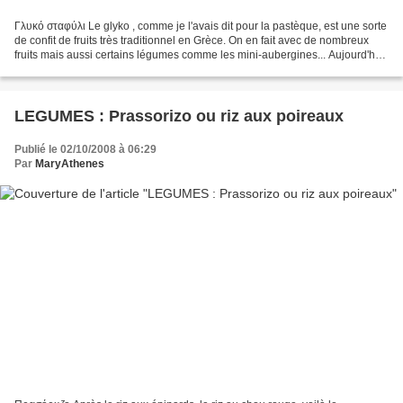
Γλυκό σταφύλι Le glyko , comme je l'avais dit pour la pastèque, est une sorte
de confit de fruits très traditionnel en Grèce. On en fait avec de nombreux
fruits mais aussi certains légumes comme les mini-aubergines... Aujourd'hui,
je vous donne la recette...
LEGUMES : Prassorizo ou riz aux poireaux
Publié le 02/10/2008 à 06:29
Par
MaryAthenes