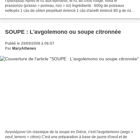
Πρασόρυζο Après le riz aux épinards, le riz au chou rouge, voilà le
prassorizo (prasso = poireau, rizo = riz) Ingrédients : 600g de poireaux
nettoyés 1 càs de céleri perpétuel émincé 1 càs d'aneth émincé 80 g de riz
rond 1 citron 1/2 tomate 2 petites...
SOUPE : L'avgolemono ou soupe citronnée
Publié le 29/09/2008 à 06:07
Par
MaryAthenes
Αυγολέμονο Un classique de la soupe en Grèce, c'est l'avgolemono (avgo =
oeuf, lemoni = citron) C'est une préparation à base de jaune d'oeuf et de