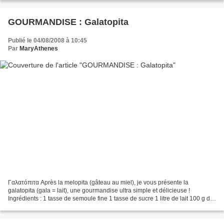
GOURMANDISE : Galatopita
Publié le 04/08/2008 à 10:45
Par
MaryAthenes
Γαλατόπιτα Après la melopita (gâteau au miel), je vous présente la
galatopita (gala = lait), une gourmandise ultra simple et délicieuse !
Ingrédients : 1 tasse de semoule fine 1 tasse de sucre 1 litre de lait 100 g de
beurre 4 oeufs vanille sucre glace...