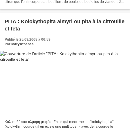
citron que l'on incorpore au bouillon : de poule, de boulettes de viande... Je
vous donne la recette de...
PITA : Kolokythopita almyri ou pita à la citrouille
et feta
Publié le 25/09/2008 à 06:59
Par
MaryAthenes
Κολοκυθόπιτα αλμυρή με φέτα En ce qui concerne les "kolokythopita"
(kolokythi = courge), il en existe une multitude : - avec de la courgette