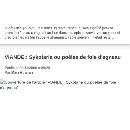
κυδόνι στο φούρνο C'est dans un restaurant que j'avais goûté pour la
première fois au coing cuit au four dans ses épices, servi avec un yahourt
grec bien épais (on l'appelle stranguisto) et le souvenir m'était resté
quelques années avant que je le fasse...
VIANDE : Sykotaria ou poélée de foie d'agneau
Publié le 08/11/2008 à 09:20
Par
MaryAthenes