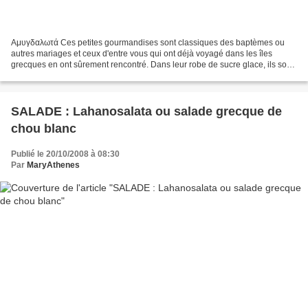
Αμυγδαλωτά Ces petites gourmandises sont classiques des baptèmes ou
autres mariages et ceux d'entre vous qui ont déjà voyagé dans les îles
grecques en ont sûrement rencontré. Dans leur robe de sucre glace, ils sont
la spécialité d'îles comme Spetses ,...
SALADE : Lahanosalata ou salade grecque de
chou blanc
Publié le 20/10/2008 à 08:30
Par
MaryAthenes