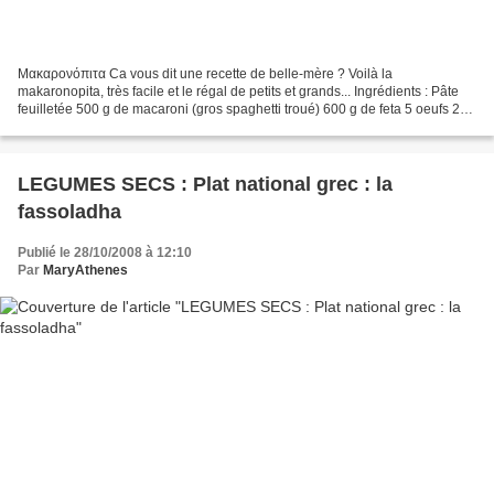
Μακαρονόπιτα Ca vous dit une recette de belle-mère ? Voilà la
makaronopita, très facile et le régal de petits et grands... Ingrédients : Pâte
feuilletée 500 g de macaroni (gros spaghetti troué) 600 g de feta 5 oeufs 25
cl de lait Préparation : Faire cuire...
LEGUMES SECS : Plat national grec : la
fassoladha
Publié le 28/10/2008 à 12:10
Par
MaryAthenes