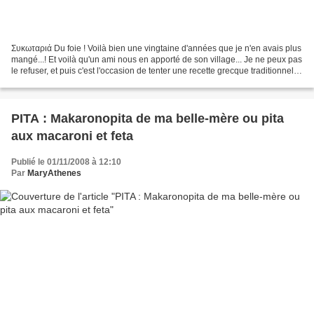
Συκωταριά Du foie ! Voilà bien une vingtaine d'années que je n'en avais plus
mangé...! Et voilà qu'un ami nous en apporté de son village... Je ne peux pas
le refuser, et puis c'est l'occasion de tenter une recette grecque traditionnelle
de foie d'agneau,...
PITA : Makaronopita de ma belle-mère ou pita
aux macaroni et feta
Publié le 01/11/2008 à 12:10
Par
MaryAthenes