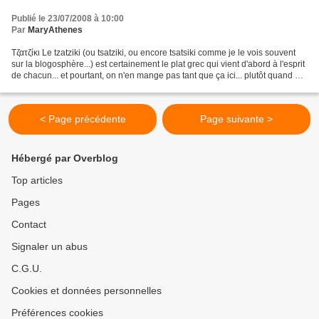
Publié le 23/07/2008 à 10:00
Par
MaryAthenes
Τζατζίκι Le tzatziki (ou tsatziki, ou encore tsatsiki comme je le vois souvent
sur la blogosphère...) est certainement le plat grec qui vient d'abord à l'esprit
de chacun... et pourtant, on n'en mange pas tant que ça ici... plutôt quand on
sort au resto,...
< Page précédente
Page suivante >
Hébergé par Overblog
Top articles
Pages
Contact
Signaler un abus
C.G.U.
Cookies et données personnelles
Préférences cookies