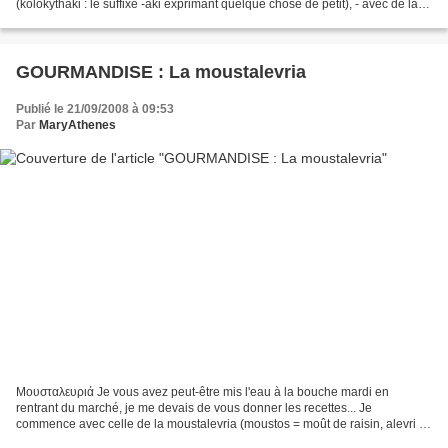
(kolokythaki : le suffixe -aki exprimant quelque chose de petit), - avec de la
citrouille , en version sucrée,...
GOURMANDISE : La moustalevria
Publié le 21/09/2008 à 09:53
Par
MaryAthenes
Μουσταλευριά Je vous avez peut-être mis l'eau à la bouche mardi en
rentrant du marché, je me devais de vous donner les recettes... Je
commence avec celle de la moustalevria (moustos = moût de raisin, alevri =
farine) Je dois vous prévenir d'abord que...