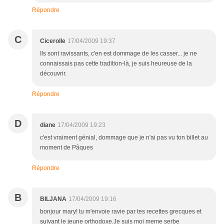
Répondre
C
Cicerolle
17/04/2009 19:37
Ils sont ravissants, c'en est dommage de les casser... je ne
connaissais pas cette tradition-là, je suis heureuse de la
découvrir.
Répondre
D
diane
17/04/2009 19:23
c'est vraiment génial, dommage que je n'ai pas vu ton billet au
moment de Pâques
Répondre
B
BILJANA
17/04/2009 19:16
bonjour mary! tu m'envoie ravie par tes recettes grecques et
suivant le jeune orthodoxe.Je suis moi meme serbe