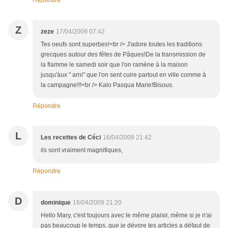
Répondre
Z
zeze
17/04/2009 07:42
Tes oeufs sont superbes!<br /> J'adore toutes les traditions
grecques autour des fêtes de Pâques!De la transmission de
la flamme le samedi soir que l'on ramène à la maison
jusqu'àux " arni" que l'on sent cuire partout en ville comme à
la campagne!!!<br /> Kalo Pasqua Marie!Bisous.
Répondre
L
Les recettes de Céci
16/04/2009 21:42
ils sont vraiment magnifiques,
Répondre
D
dominique
16/04/2009 21:20
Hello Mary, c'est toujours avec le même plaisir, même si je n'ai
pas beaucoup le temps, que je dévore tes articles a défaut de