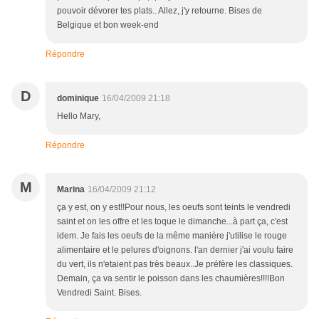
pouvoir dévorer tes plats.. Allez, j'y retourne. Bises de
Belgique et bon week-end
Répondre
D
dominique
16/04/2009 21:18
Hello Mary,
Répondre
M
Marina
16/04/2009 21:12
ça y est, on y est!!Pour nous, les oeufs sont teints le vendredi
saint et on les offre et les toque le dimanche...à part ça, c'est
idem. Je fais les oeufs de la même manière j'utilise le rouge
alimentaire et le pelures d'oignons. l'an dernier j'ai voulu faire
du vert, ils n'etaient pas très beaux..Je préfère les classiques.
Demain, ça va sentir le poisson dans les chaumières!!!!Bon
Vendredi Saint. Bises.