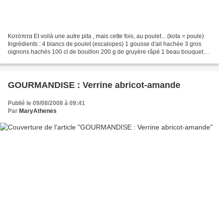
Κοτόπιτα Et voilà une autre pita , mais cette fois, au poulet... (kota = poule)
Ingrédients : 4 blancs de poulet (escalopes) 1 gousse d'ail hachée 3 gros
oignons hachés 100 cl de bouillon 200 g de gruyère râpé 1 beau bouquet
de persil sel poivre huile...
GOURMANDISE : Verrine abricot-amande
Publié le 09/08/2008 à 09:41
Par
MaryAthenes