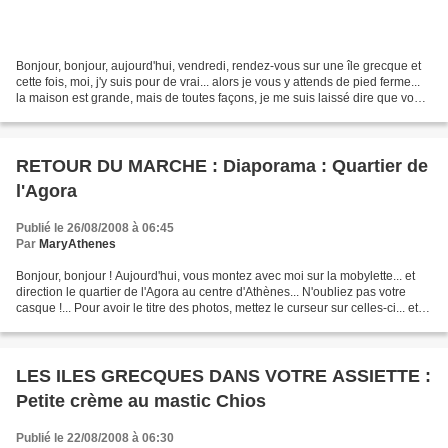
Bonjour, bonjour, aujourd'hui, vendredi, rendez-vous sur une île grecque et
cette fois, moi, j'y suis pour de vrai... alors je vous y attends de pied ferme...
la maison est grande, mais de toutes façons, je me suis laissé dire que vous
ne preniez pas...
RETOUR DU MARCHE : Diaporama : Quartier de
l'Agora
Publié le 26/08/2008 à 06:45
Par
MaryAthenes
Bonjour, bonjour ! Aujourd'hui, vous montez avec moi sur la mobylette... et
direction le quartier de l'Agora au centre d'Athènes... N'oubliez pas votre
casque !... Pour avoir le titre des photos, mettez le curseur sur celles-ci... et si
vous ne voyez...
LES ILES GRECQUES DANS VOTRE ASSIETTE :
Petite crème au mastic Chios
Publié le 22/08/2008 à 06:30