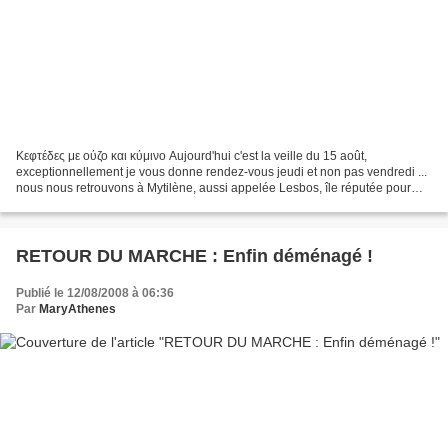
Κεφτέδες με ούζο και κύμινο Aujourd'hui c'est la veille du 15 août,
exceptionnellement je vous donne rendez-vous jeudi et non pas vendredi ...
nous nous retrouvons à Mytilène, aussi appelée Lesbos, île réputée pour
son ouzo ! Les keftedes sont un mezes...
RETOUR DU MARCHE : Enfin déménagé !
Publié le 12/08/2008 à 06:36
Par
MaryAthenes