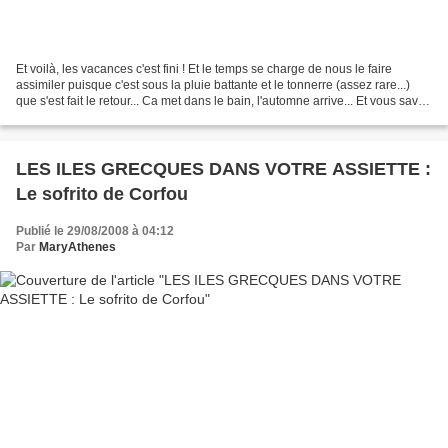
Et voilà, les vacances c'est fini ! Et le temps se charge de nous le faire
assimiler puisque c'est sous la pluie battante et le tonnerre (assez rare...)
que s'est fait le retour... Ca met dans le bain, l'automne arrive... Et vous savez
que les Grecs ont...
LES ILES GRECQUES DANS VOTRE ASSIETTE :
Le sofrito de Corfou
Publié le 29/08/2008 à 04:12
Par
MaryAthenes