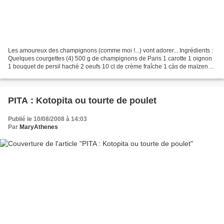
Les amoureux des champignons (comme moi !...) vont adorer... Ingrédients :
Quelques courgettes (4) 500 g de champignons de Paris 1 carotte 1 oignon
1 bouquet de persil haché 2 oeufs 10 cl de crème fraîche 1 càs de maïzena
(ou farine) 2 càs de vin blanc...
PITA : Kotopita ou tourte de poulet
Publié le 10/08/2008 à 14:03
Par
MaryAthenes