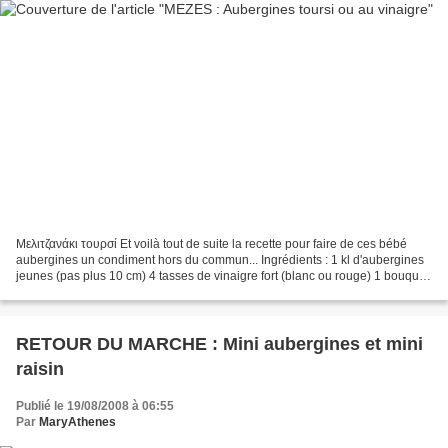
Μελιτζανάκι τουρσί Et voilà tout de suite la recette pour faire de ces bébé
aubergines un condiment hors du commun... Ingrédients : 1 kl d'aubergines
jeunes (pas plus 10 cm) 4 tasses de vinaigre fort (blanc ou rouge) 1 bouquet
de céleri perpétuel 4 petites...
RETOUR DU MARCHE : Mini aubergines et mini
raisin
Publié le 19/08/2008 à 06:55
Par
MaryAthenes