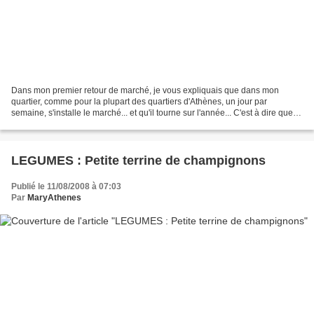
Dans mon premier retour de marché, je vous expliquais que dans mon
quartier, comme pour la plupart des quartiers d'Athènes, un jour par
semaine, s'installe le marché... et qu'il tourne sur l'année... C'est à dire que
pour 1 tiers de l'année il est dans...
LEGUMES : Petite terrine de champignons
Publié le 11/08/2008 à 07:03
Par
MaryAthenes