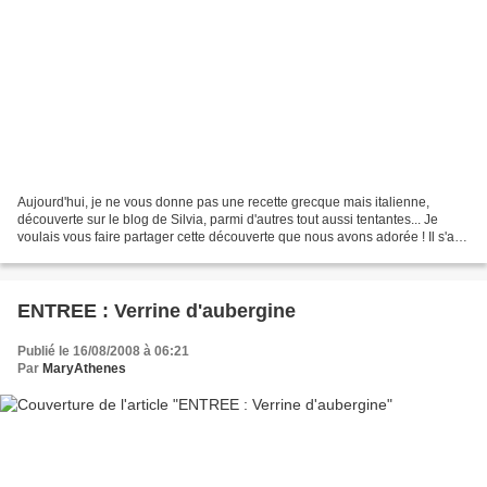
Aujourd'hui, je ne vous donne pas une recette grecque mais italienne,
découverte sur le blog de Silvia, parmi d'autres tout aussi tentantes... Je
voulais vous faire partager cette découverte que nous avons adorée ! Il s'agit
de croquettes de risotto frites...
ENTREE : Verrine d'aubergine
Publié le 16/08/2008 à 06:21
Par
MaryAthenes