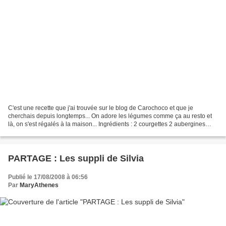
C'est une recette que j'ai trouvée sur le blog de Carochoco et que je
cherchais depuis longtemps... On adore les légumes comme ça au resto et
là, on s'est régalés à la maison... Ingrédients : 2 courgettes 2 aubergines
fines quelques champignons de Paris...
PARTAGE : Les suppli de Silvia
Publié le 17/08/2008 à 06:56
Par
MaryAthenes