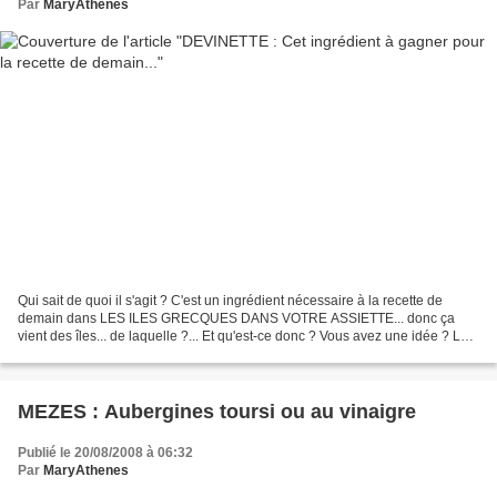
Par
MaryAthenes
Qui sait de quoi il s'agit ? C'est un ingrédient nécessaire à la recette de
demain dans LES ILES GRECQUES DANS VOTRE ASSIETTE... donc ça
vient des îles... de laquelle ?... Et qu'est-ce donc ? Vous avez une idée ? Le
premier qui trouve... Je me charge...
MEZES : Aubergines toursi ou au vinaigre
Publié le 20/08/2008 à 06:32
Par
MaryAthenes