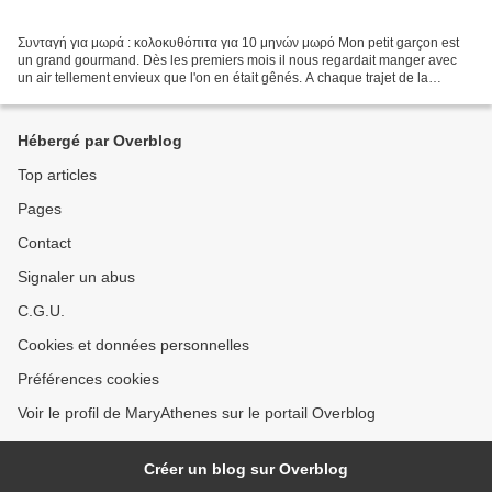
Συνταγή για μωρά : κολοκυθόπιτα για 10 μηνών μωρό Mon petit garçon est
un grand gourmand. Dès les premiers mois il nous regardait manger avec
un air tellement envieux que l'on en était gênés. A chaque trajet de la
fourchette à notre bouche, il ouvrait...
Hébergé par Overblog
Top articles
Pages
Contact
Signaler un abus
C.G.U.
Cookies et données personnelles
Préférences cookies
Voir le profil de MaryAthenes sur le portail Overblog
Créer un blog sur Overblog