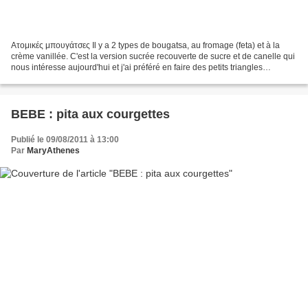
Ατομικές μπουγάτσες Il y a 2 types de bougatsa, au fromage (feta) et à la
crème vanillée. C'est la version sucrée recouverte de sucre et de canelle qui
nous intéresse aujourd'hui et j'ai préféré en faire des petits triangles
individuels mais on la rencontre...
BEBE : pita aux courgettes
Publié le 09/08/2011 à 13:00
Par
MaryAthenes