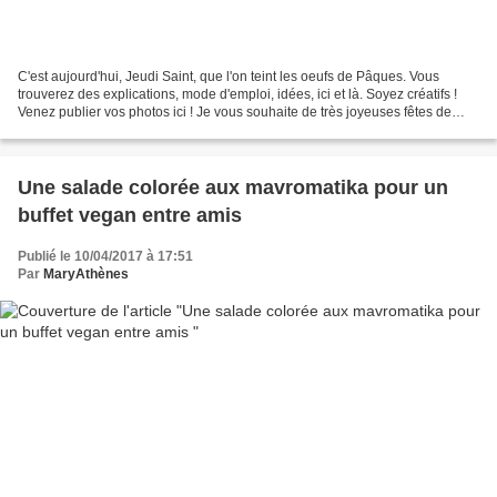
C'est aujourd'hui, Jeudi Saint, que l'on teint les oeufs de Pâques. Vous
trouverez des explications, mode d'emploi, idées, ici et là. Soyez créatifs !
Venez publier vos photos ici ! Je vous souhaite de très joyeuses fêtes de
Pâques ! Le kit comprend :...
Une salade colorée aux mavromatika pour un
buffet vegan entre amis
Publié le 10/04/2017 à 17:51
Par
MaryAthènes