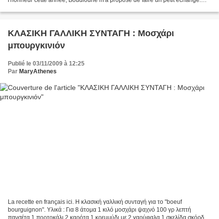
Elle invite la Grèce à sa table au travers...
ΚΛΑΣΙΚΗ ΓΑΛΛΙΚΗ ΣΥΝΤΑΓΗ : Μοσχάρι
μπουργκινιόν
Publié le 03/11/2009 à 12:25
Par
MaryAthenes
La recette en français ici. Η κλασική γαλλική συνταγή για το "boeuf
bourguignon". Υλικά : Για 8 άτομα 1 κιλό μοσχάρι ψαχνό 100 γρ λεπτή
πανσέτα 1 πορτοκάλι 2 καρότα 1 κρεμμύδι με 2 γαρύφαλα 1 σκελίδα σκόρδο