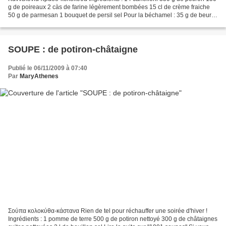
g de poireaux 2 càs de farine légèrement bombées 15 cl de crème fraiche
50 g de parmesan 1 bouquet de persil sel Pour la béchamel : 35 g de beurre
35 g de farine 500 ml de lait...
SOUPE : de potiron-châtaigne
Publié le 06/11/2009 à 07:40
Par
MaryAthenes
Σούπα κολοκύθα-κάστανα Rien de tel pour réchauffer une soirée d'hiver !
Ingrédients : 1 pomme de terre 500 g de potiron nettoyé 300 g de châtaignes