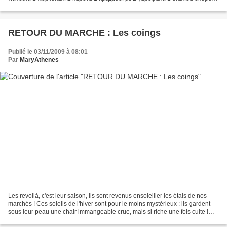
1 φύλλο δάφνης θυμάρι 1 κουταλάκι βούτυρο 75...
RETOUR DU MARCHE : Les coings
Publié le 03/11/2009 à 08:01
Par
MaryAthenes
Les revoilà, c'est leur saison, ils sont revenus ensoleiller les étals de nos
marchés ! Ces soleils de l'hiver sont pour le moins mystérieux : ils gardent
sous leur peau une chair immangeable crue, mais si riche une fois cuite !
Essayez-les en accompagnement...