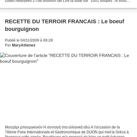
cuites nettoyées 2 l de bouillon sel Lire la suite sur "1001 soupes" Si vous
souhaitez vous inscrire à...
RECETTE DU TERROIR FRANCAIS : Le boeuf
bourguignon
Publié le 04/11/2009 à 08:28
Par
MaryAthenes
Μοσχάρι μπουργκινιόν Η συνταγή στα ελληνικά εδώ A l'occasion de la
78ème Foire Internationale et Gastronomique de DIJON qui met la Grèce à
l'honneur cette année, Boudloune m'a proposé de faire un petit échange.