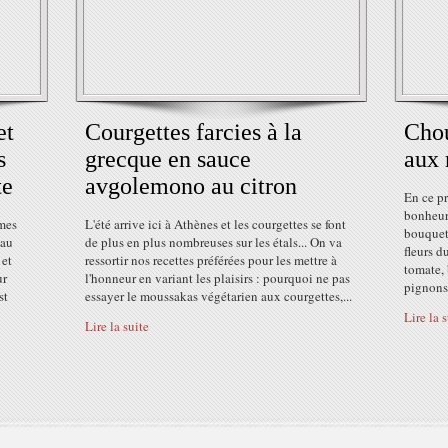
et
Courgettes farcies à la
Chou
s
grecque en sauce
aux 
te
avgolemono au citron
En ce p
bonheur
mmes
L'été arrive ici à Athènes et les courgettes se font
bouquet
 au
de plus en plus nombreuses sur les étals... On va
fleurs d
 et
ressortir nos recettes préférées pour les mettre à
tomate, 
ur
l'honneur en variant les plaisirs : pourquoi ne pas
pignons.
st
essayer le moussakas végétarien aux courgettes,...
Lire la 
Lire la suite