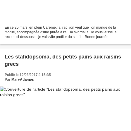
En ce 25 mars, en plein Carème, la tradition veut que l'on mange de la
morue, accompagnée d'une purée à l'ail, la skordalia. Je vous laisse la
recette ci-dessous et je vais vite profiter du soleil... Bonne journée !
Ingrédients : Pour 12 croquettes 500...
Les stafidopsoma, des petits pains aux raisins
grecs
Publié le 12/03/2017 à 15:35
Par
MaryAthenes