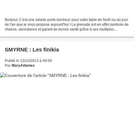
Bonjour, C'est une salade porte-bonheur pour votre table de Noël ou du jour
de l'an que je vous propose aujourd'hui ! La grenade est en effet symbole de
chance, abondance et garant de bonne santé grâce à ses multiples
bienfaits. Cette salade accompagnera...
SMYRNE : Les finikia
Publié le 13/12/2013 à 09:00
Par
MaryAthenes