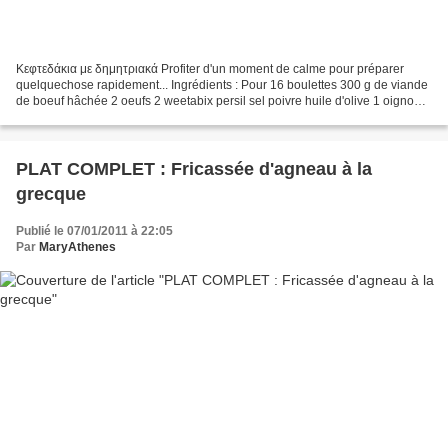
Κεφτεδάκια με δημητριακά Profiter d'un moment de calme pour préparer
quelquechose rapidement... Ingrédients : Pour 16 boulettes 300 g de viande
de boeuf hâchée 2 oeufs 2 weetabix persil sel poivre huile d'olive 1 oignon 1
boîte de tomates concassées ou...
PLAT COMPLET : Fricassée d'agneau à la
grecque
Publié le 07/01/2011 à 22:05
Par
MaryAthenes