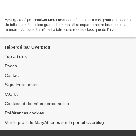
Αρνί φρικασέ με μαρούλια Merci beaucoup à tous pour vos gentils messages
de félicitation ! Le bébé grandit bien mais il accapare encore beaucoup sa
maman... J'ai toutefois réussi à faire cette recette classique de l'hiver,
l'agneau aux salades en sauce...
Hébergé par Overblog
Top articles
Pages
Contact
Signaler un abus
C.G.U.
Cookies et données personnelles
Préférences cookies
Voir le profil de MaryAthenes sur le portail Overblog