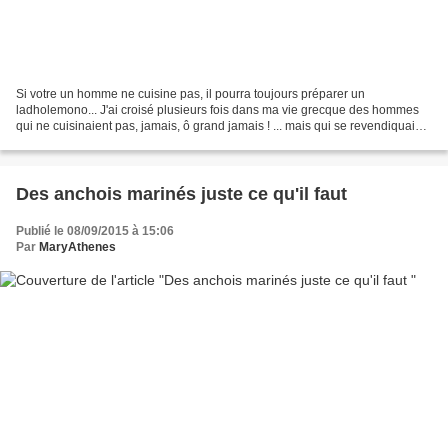
Si votre un homme ne cuisine pas, il pourra toujours préparer un
ladholemono... J'ai croisé plusieurs fois dans ma vie grecque des hommes
qui ne cuisinaient pas, jamais, ô grand jamais ! ... mais qui se revendiquaient
spécialistes du ladholemono ! "Attention,...
Des anchois marinés juste ce qu'il faut
Publié le 08/09/2015 à 15:06
Par
MaryAthenes