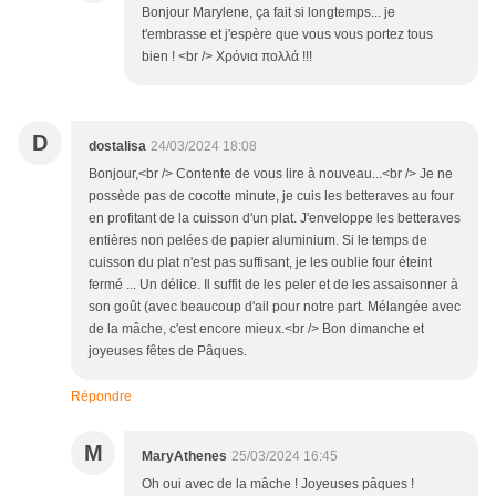
Bonjour Marylene, ça fait si longtemps... je
t'embrasse et j'espère que vous vous portez tous
bien ! <br /> Χρόνια πολλά !!!
D
dostalisa
24/03/2024 18:08
Bonjour,<br /> Contente de vous lire à nouveau...<br /> Je ne
possède pas de cocotte minute, je cuis les betteraves au four
en profitant de la cuisson d'un plat. J'enveloppe les betteraves
entières non pelées de papier aluminium. Si le temps de
cuisson du plat n'est pas suffisant, je les oublie four éteint
fermé ... Un délice. Il suffit de les peler et de les assaisonner à
son goût (avec beaucoup d'ail pour notre part. Mélangée avec
de la mâche, c'est encore mieux.<br /> Bon dimanche et
joyeuses fêtes de Pâques.
Répondre
M
MaryAthenes
25/03/2024 16:45
Oh oui avec de la mâche ! Joyeuses pâques !