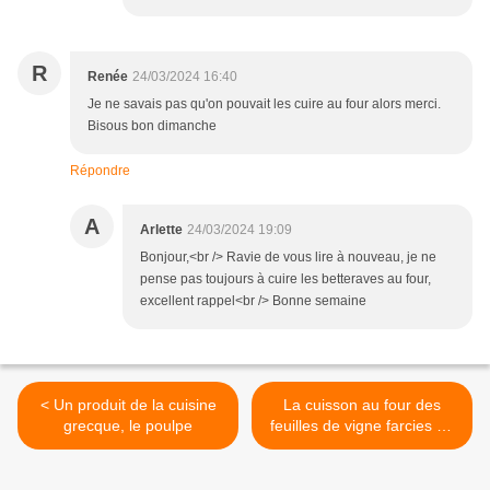
R
Renée
24/03/2024 16:40
Je ne savais pas qu'on pouvait les cuire au four alors merci.
Bisous bon dimanche
Répondre
A
Arlette
24/03/2024 19:09
Bonjour,<br /> Ravie de vous lire à nouveau, je ne
pense pas toujours à cuire les betteraves au four,
excellent rappel<br /> Bonne semaine
< Un produit de la cuisine
La cuisson au four des
grecque, le poulpe
feuilles de vigne farcies ou
"dolmades" >