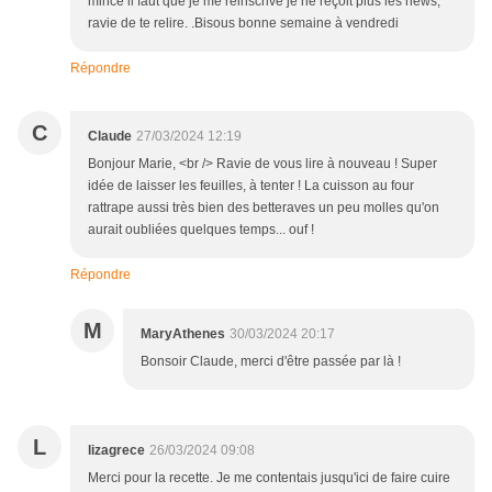
mince il faut que je me réinscrive je ne reçoit plus les news,
ravie de te relire. .Bisous bonne semaine à vendredi
Répondre
C
Claude
27/03/2024 12:19
Bonjour Marie, <br /> Ravie de vous lire à nouveau ! Super
idée de laisser les feuilles, à tenter ! La cuisson au four
rattrape aussi très bien des betteraves un peu molles qu'on
aurait oubliées quelques temps... ouf !
Répondre
M
MaryAthenes
30/03/2024 20:17
Bonsoir Claude, merci d'être passée par là !
L
lizagrece
26/03/2024 09:08
Merci pour la recette. Je me contentais jusqu'ici de faire cuire