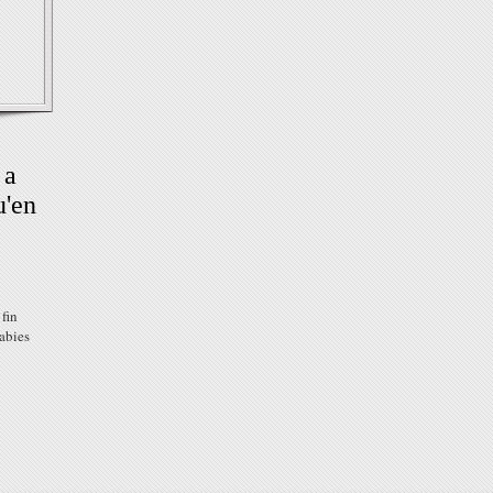
 a
u'en
 fin
abies