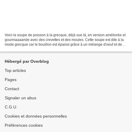
Voici la soupe de poisson à la grecque, déjà vue là, en version améliorée et
gourmaaaande avec des crevettes et des moules. Cette soupe est dite à la
mode grecque car le bouillon est épaissi grâce à un mélange d'oeuf et de
citron : on appelle ça un "avgolemono"...
Hébergé par Overblog
Top articles
Pages
Contact
Signaler un abus
C.G.U.
Cookies et données personnelles
Préférences cookies