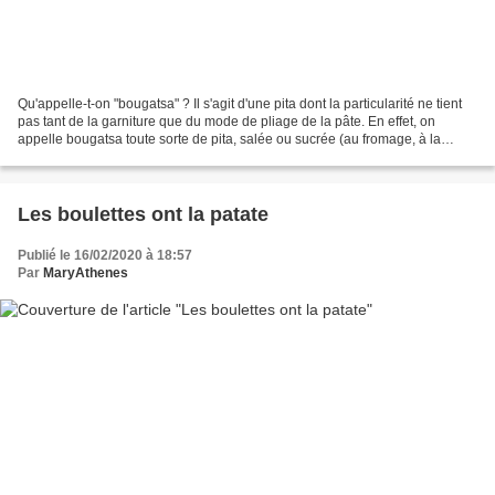
Qu'appelle-t-on "bougatsa" ? Il s'agit d'une pita dont la particularité ne tient
pas tant de la garniture que du mode de pliage de la pâte. En effet, on
appelle bougatsa toute sorte de pita, salée ou sucrée (au fromage, à la
viande hachée, à la crème...
Les boulettes ont la patate
Publié le 16/02/2020 à 18:57
Par
MaryAthenes