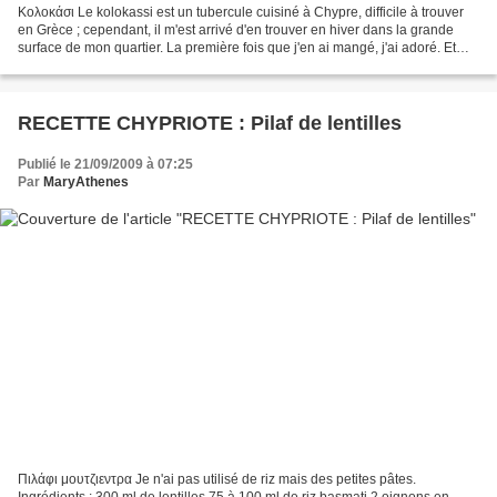
Κολοκάσι Le kolokassi est un tubercule cuisiné à Chypre, difficile à trouver
en Grèce ; cependant, il m'est arrivé d'en trouver en hiver dans la grande
surface de mon quartier. La première fois que j'en ai mangé, j'ai adoré. Et
cette fois encore, lors...
RECETTE CHYPRIOTE : Pilaf de lentilles
Publié le 21/09/2009 à 07:25
Par
MaryAthenes
Πιλάφι μουτζιεντρα Je n'ai pas utilisé de riz mais des petites pâtes.
Ingrédients : 300 ml de lentilles 75 à 100 ml de riz basmati 2 oignons en