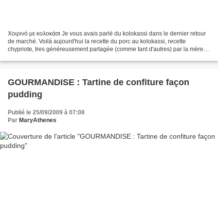
Χοιρινό με κολοκάσι Je vous avais parlé du kolokassi dans le dernier retour
de marché. Voilà aujourd'hui la recette du porc au kolokassi, recette
chypriote, tres généreusement partagée (comme tant d'autres) par la mère
de mon amie, Skevi. Tout d'abord,...
GOURMANDISE : Tartine de confiture façon
pudding
Publié le 25/09/2009 à 07:08
Par
MaryAthenes