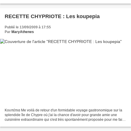
vous propose...
RECETTE CHYPRIOTE : Les koupepia
Publié le 13/09/2009 à 17:55
Par
MaryAthenes
Κουπέπια Me voilà de retour d'un formidable voyage gastronomique sur la
splendide île de Chypre où j'ai la chance d'avoir pour grande amie une
cuisinière extraordinaire qui s'est très spontanément proposée pour me faire
découvrir ses petits secrets de...