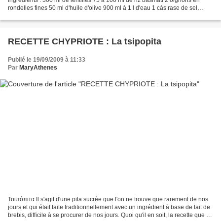
rondelles fines 50 ml d'huile d'olive 900 ml à 1 l d'eau 1 càs rase de sel
Préparation : Faire cuire les lentilles...
RECETTE CHYPRIOTE : La tsipopita
Publié le 19/09/2009 à 11:33
Par
MaryAthenes
Τσιπόπιτα Il s'agit d'une pita sucrée que l'on ne trouve que rarement de nos
jours et qui était faite traditionnellement avec un ingrédient à base de lait de
brebis, difficile à se procurer de nos jours. Quoi qu'il en soit, la recette que je