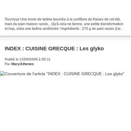
Πουτίγγα Une envie de tartine beurrée à la confiture de fraises de cet été,
mais du pain maison rassis... Qu'à cela ne tienne, une petite transformation
et hop, voila une tartine améliorée ! Ingrédients : 270 g de pain rassis (j'ai
utilisé du pain maison,...
INDEX : CUISINE GRECQUE : Les glyko
Publié le 23/09/2009 à 08:11
Par
MaryAthenes