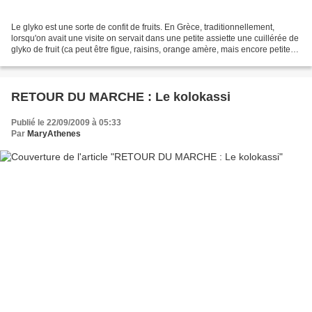
Le glyko est une sorte de confit de fruits. En Grèce, traditionnellement,
lorsqu'on avait une visite on servait dans une petite assiette une cuillérée de
glyko de fruit (ca peut être figue, raisins, orange amère, mais encore petites
aubergines...) que...
RETOUR DU MARCHE : Le kolokassi
Publié le 22/09/2009 à 05:33
Par
MaryAthenes