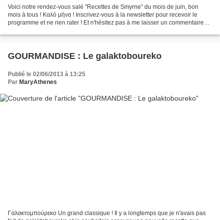
Voici notre rendez-vous salé "Recettes de Smyrne" du mois de juin, bon
mois à tous ! Καλό μήνα ! Inscrivez-vous à la newsletter pour recevoir le
programme et ne rien rater ! Et n'hésitez pas à me laisser un commentaire
pour me donner vos impressions sur...
GOURMANDISE : Le galaktoboureko
Publié le 02/06/2013 à 13:25
Par
MaryAthenes
Γαλακτομπούρεκο Un grand classique ! Il y a longtemps que je n'avais pas