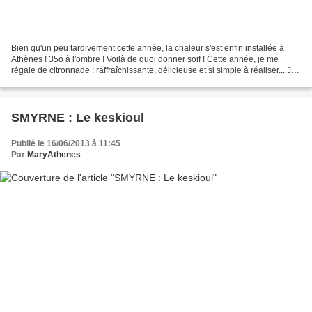
Bien qu'un peu tardivement cette année, la chaleur s'est enfin installée à
Athènes ! 35o à l'ombre ! Voilà de quoi donner soif ! Cette année, je me
régale de citronnade : raffraîchissante, délicieuse et si simple à réaliser... Je
partage la recette avec...
SMYRNE : Le keskioul
Publié le 16/06/2013 à 11:45
Par
MaryAthenes