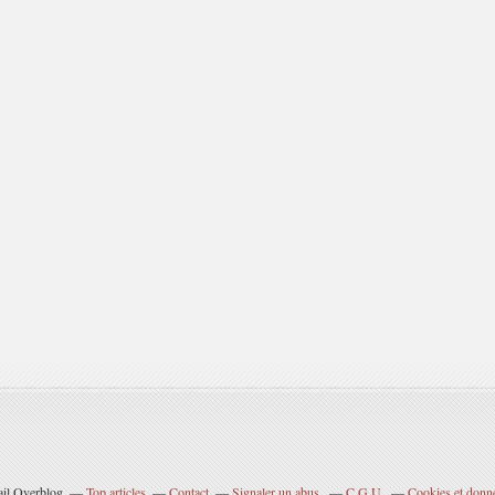
ail Overblog
Top articles
Contact
Signaler un abus
C.G.U.
Cookies et donn