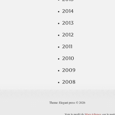
2014
2013
2012
2011
2010
2009
2008
Theme: Elegant press © 2026
Voir le profil de
MaryAthenes
sur le port