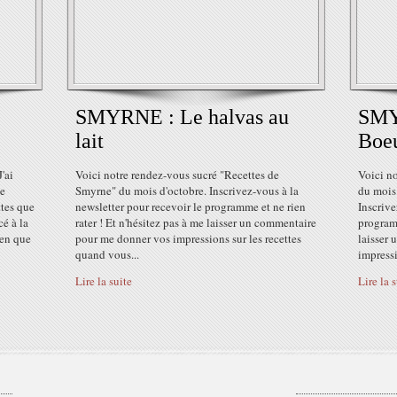
SMYRNE : Le halvas au
SMY
lait
Boeu
'ai
Voici notre rendez-vous sucré "Recettes de
Voici n
ne
Smyrne" du mois d'octobre. Inscrivez-vous à la
du mois
ttes que
newsletter pour recevoir le programme et ne rien
Inscrive
é à la
rater ! Et n'hésitez pas à me laisser un commentaire
programm
ien que
pour me donner vos impressions sur les recettes
laisser
quand vous...
impressi
Lire la suite
Lire la 