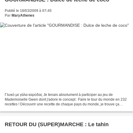
Publié le 18/03/2009 à 07:45
Par
MaryAthenes
Γλυκό με γάλα καρύδας Je tenais absolument à participer au jeu de
Mademoiselle Gwen dont j'adore le concept : Faire le tour du monde en 232
recettes ! Découvrir une recette de chaque pays du monde, je trouve ça
génial ! La demoiselle m'ayant attribué...
RETOUR DU (SUPER)MARCHE : Le tahin