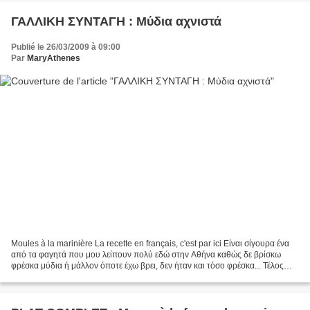
ΓΑΛΛΙΚΗ ΣΥΝΤΑΓΗ : Μύδια αχνιστά
Publié le 26/03/2009 à 09:00
Par
MaryAthenes
Moules à la marinière La recette en français, c'est par ici Είναι σίγουρα ένα
από τα φαγητά που μου λείπουν πολύ εδώ στην Αθήνα καθώς δε βρίσκω
φρέσκα μύδια ή μάλλον όποτε έχω βρει, δεν ήταν και τόσο φρέσκα... Τέλος
πάντων, υπάρχουν και κατεψηγμένα και...