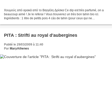
Χουμούς από αρακά από το Βαγγέλη Δρίσκα Ce dip est très parfumé, on a
beaucoup aimé ! Je le referai ! Vous trouverez un très bon tahin bio ici.
Ingrédients : 1 litre de petits pois 4 càs de tahin (pour ceux qui ne
connaissent pas) le jus d'1 citron (je...
PITA : Strifti au royal d'aubergines
Publié le 29/03/2009 à 11:40
Par
MaryAthenes