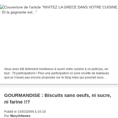
Vous avez été tellement nombreux à ouvrir votre cuisine à ce petit jeu, en
tout : 79 participations ! Plus une participation ici (une recette de baklavas
que je n'avais pas encore proposée sur le blog mais qui pourrait vous
intéresser). Je tire une satisfaction...
GOURMANDISE : Biscuits sans oeufs, ni sucre,
ni farine !!?
Publié le 15/03/2009 à 10:10
Par
MaryAthenes