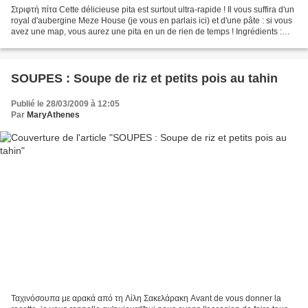
Στριφτή πίτα Cette délicieuse pita est surtout ultra-rapide ! Il vous suffira d'un
royal d'aubergine Meze House (je vous en parlais ici) et d'une pâte : si vous
avez une map, vous aurez une pita en un de rien de temps ! Ingrédients :
Pour la pâte : 100...
SOUPES : Soupe de riz et petits pois au tahin
Publié le 28/03/2009 à 12:05
Par
MaryAthenes
Ταχινόσουπα με αρακά από τη Λίλη Σακελάρακη Avant de vous donner la