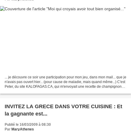
... je découvre ce soir une participation pour mon jeu, dans mon mail... que je
n'avais pas ouvert hier... (pour cause de maladie, mais quand même...) C'est
Peter, du site KALOFAGAS.CA, qui m'envoyait une recette de champignons à
la crème fraîche et ouzo,...
INVITEZ LA GRECE DANS VOTRE CUISINE : Et
la gagnante est...
Publié le 16/03/2009 à 08:30
Par
MaryAthenes