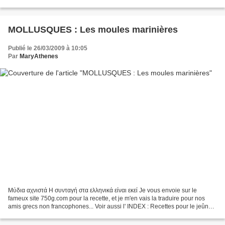
méditerranéenne. Ingrédients : 500...
MOLLUSQUES : Les moules marinières
Publié le 26/03/2009 à 10:05
Par
MaryAthenes
Μύδια αχνιστά Η συνταγή στα ελληνικά είναι εκεί Je vous envoie sur le
fameux site 750g.com pour la recette, et je m'en vais la traduire pour nos
amis grecs non francophones... Voir aussi l' INDEX : Recettes pour le jeûne
Si vous souhaitez vous inscrire...