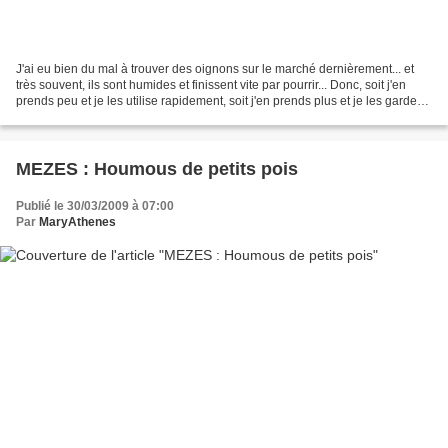
J'ai eu bien du mal à trouver des oignons sur le marché dernièrement... et
très souvent, ils sont humides et finissent vite par pourrir... Donc, soit j'en
prends peu et je les utilise rapidement, soit j'en prends plus et je les garde
au congélateur. Pour...
MEZES : Houmous de petits pois
Publié le 30/03/2009 à 07:00
Par
MaryAthenes