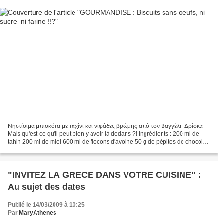
Νηστίσιμα μπισκότα με ταχίνι και νιφάδες βρώμης από τον Βαγγέλη Δρίσκα
Mais qu'est-ce qu'il peut bien y avoir là dedans ?! Ingrédients : 200 ml de
tahin 200 ml de miel 600 ml de flocons d'avoine 50 g de pépites de chocolat
blanc (όχι εαν νηστεύετε) 50...
"INVITEZ LA GRECE DANS VOTRE CUISINE" :
Au sujet des dates
Publié le 14/03/2009 à 10:25
Par
MaryAthenes