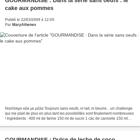
GOURMANDISE : Dans la série sans oeufs : le
cake aux pommes
Publié le 22/03/2009 à 12:05
Par
MaryAthenes
Νηστίσιμο κέικ με μήλα Toujours sans oeufs, ni lait, ni beurre... un challenge
qui me plait de plus en plus tant les possibilités sont finalement nombreuses
! Ingrédients : 400 ml de farine 150 ml de sucre 1 càc de cannelle 150 ml
d'huile d'olive 50 ml...
GOURMANDISE : Dulce de leche de coco