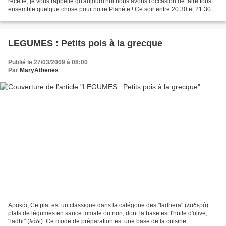
recette, je vous rappelle qu'aujourd'hui nous avons l'occasion de faire tous
ensemble quelque chose pour notre Planète ! Ce soir entre 20:30 et 21:30
(et pourquoi pas plus), à la maison,...
LEGUMES : Petits pois à la grecque
Publié le 27/03/2009 à 08:00
Par
MaryAthenes
Αρακάς Ce plat est un classique dans la catégorie des "ladhera" (λαδερά) :
plats de légumes en sauce tomate ou non, dont la base est l'huile d'olive,
"ladhi" (λάδι). Ce mode de préparation est une base de la cuisine