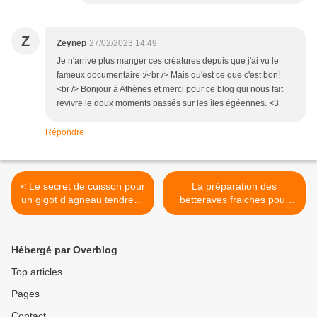
Z
Zeynep
27/02/2023 14:49
Je n'arrive plus manger ces créatures depuis que j'ai vu le
fameux documentaire :/<br /> Mais qu'est ce que c'est bon!
<br /> Bonjour à Athènes et merci pour ce blog qui nous fait
revivre le doux moments passés sur les îles égéennes. <3
Répondre
< Le secret de cuisson pour
La préparation des
un gigot d'agneau tendre et
betteraves fraiches pour
parfumé
une cuisson fondante au
four >
Hébergé par Overblog
Top articles
Pages
Contact