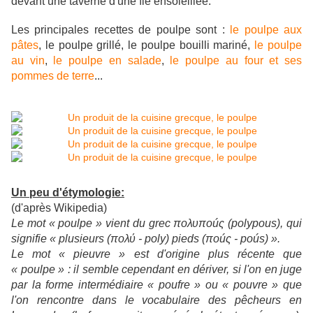
devant une taverne d'une île ensoleillée.
Les principales recettes de poulpe sont :
le poulpe aux
pâtes
, le poulpe grillé, le poulpe bouilli mariné,
le poulpe
au vin
,
le poulpe en salade
,
le poulpe au four et ses
pommes de terre
...
Un peu d'étymologie:
(d'après Wikipedia)
Le mot « poulpe » vient du grec πολυποúς (polypous), qui
signifie « plusieurs (πολύ - poly) pieds (ποúς - poús) ».
Le mot « pieuvre » est d'origine plus récente que
« poulpe » : il semble cependant en dériver, si l'on en juge
par la forme intermédiaire « poufre » ou « pouvre » que
l'on rencontre dans le vocabulaire des pêcheurs en