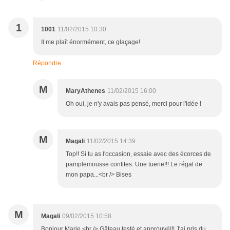
1
1001
11/02/2015 10:30
Il me plaît énormément, ce glaçage!
Répondre
M
MaryAthenes
11/02/2015 16:00
Oh oui, je n'y avais pas pensé, merci pour l'idée !
M
Magali
11/02/2015 14:39
Top!! Si tu as l'occasion, essaie avec des écorces de
pamplemousse confites. Une tuerie!!! Le régal de
mon papa...<br /> Bises
M
Magali
09/02/2015 10:58
Bonjour Marie,<br /> Gâteau testé et approuvé!!! J'ai pris du