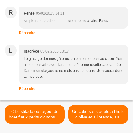
R
Renee
05/02/2015 14:21
simple rapide et bon.............une recette a faire. Bises
Répondre
L
lizagrèce
05/02/2015 13:17
Le glaçage der mes gâteaux en ce moment est au citron. J'en
ai plein les arbres du jardin, une énorme récolte cette année.
Dans mon glaçage je ne mets pas de beurre. J'essaierai donc
ta méthode.
Répondre
< Le stifado ou ragoût de
Un cake sans oeufs à l'huile
boeuf aux petits oignons un
d'olive et à l'orange, aux
peu comme un boeuf
raisins de Corinthe et aux
bourguignon à la grecque
noix avec un peu de