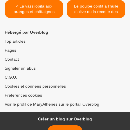
< La vassilopita aux
Le poulpe confit à l'huile
oranges et châtaignes
d'olive ou la recette des
parce que tout ne fut pas si
Grecs d'avant 1821 >
mauvais en 2020
Hébergé par Overblog
Top articles
Pages
Contact
Signaler un abus
C.G.U.
Cookies et données personnelles
Préférences cookies
Voir le profil de MaryAthenes sur le portail Overblog
Créer un blog sur Overblog