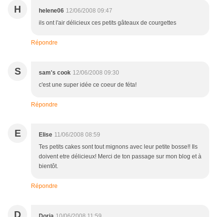
H
helene06
12/06/2008 09:47
ils ont l'air délicieux ces petits gâteaux de courgettes
Répondre
S
sam's cook
12/06/2008 09:30
c'est une super idée ce coeur de féta!
Répondre
E
Elise
11/06/2008 08:59
Tes petits cakes sont tout mignons avec leur petite bosse!! Ils
doivent etre délicieux! Merci de ton passage sur mon blog et à
bientôt.
Répondre
D
Doria
10/06/2008 11:59