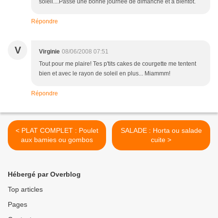
soleil....Passe une bonne journée de dimanche et à bientôt.
Répondre
V
Virginie
08/06/2008 07:51
Tout pour me plaire! Tes p'tits cakes de courgette me tentent
bien et avec le rayon de soleil en plus... Miammm!
Répondre
< PLAT COMPLET : Poulet
SALADE : Horta ou salade
aux bamies ou gombos
cuite >
Hébergé par Overblog
Top articles
Pages