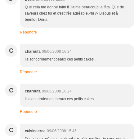
Que cela me donne faim !! J'aime beaucoup la féta. Que de
saveurs chez toi et c'est très agréable.<br /> Bisous et à
bientôt, Doria
Répondre
C
charoufa
09/06/2008 16:24
ils sont drolement beaux ces petits cakes .
Répondre
C
charoufa
09/06/2008 16:24
ils sont drolement beaux ces petits cakes .
Répondre
C
cuisinecrea
09/06/2008 15:45
Oh la la ce qu'ils me plaisent ces p'tits muffins, je sens que je