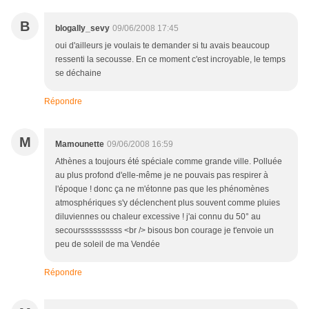
B
blogally_sevy
09/06/2008 17:45
oui d'ailleurs je voulais te demander si tu avais beaucoup
ressenti la secousse. En ce moment c'est incroyable, le temps
se déchaine
Répondre
M
Mamounette
09/06/2008 16:59
Athènes a toujours été spéciale comme grande ville. Polluée
au plus profond d'elle-même je ne pouvais pas respirer à
l'époque ! donc ça ne m'étonne pas que les phénomènes
atmosphériques s'y déclenchent plus souvent comme pluies
diluviennes ou chaleur excessive ! j'ai connu du 50° au
secourssssssssss <br /> bisous bon courage je t'envoie un
peu de soleil de ma Vendée
Répondre