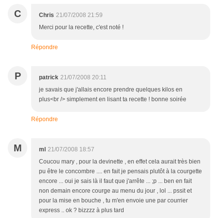
C
Chris
21/07/2008 21:59
Merci pour la recette, c'est noté !
Répondre
P
patrick
21/07/2008 20:11
je savais que j'allais encore prendre quelques kilos en
plus<br /> simplement en lisant ta recette ! bonne soirée
Répondre
M
ml
21/07/2008 18:57
Coucou mary , pour la devinette , en effet cela aurait très bien
pu être le concombre .... en fait je pensais plutôt à la courgette
encore ... oui je sais là il faut que j'arrête ... ;p ... ben en fait
non demain encore courge au menu du jour , lol ... pssit et
pour la mise en bouche , tu m'en envoie une par courrier
express .. ok ? bizzzz à plus tard