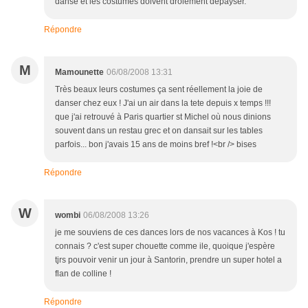
danse et les costumes doivent drôlement dépayser.
Répondre
M
Mamounette
06/08/2008 13:31
Très beaux leurs costumes ça sent réellement la joie de
danser chez eux ! J'ai un air dans la tete depuis x temps !!!
que j'ai retrouvé à Paris quartier st Michel où nous dinions
souvent dans un restau grec et on dansait sur les tables
parfois... bon j'avais 15 ans de moins bref !<br /> bises
Répondre
W
wombi
06/08/2008 13:26
je me souviens de ces dances lors de nos vacances à Kos ! tu
connais ? c'est super chouette comme ile, quoique j'espère
tjrs pouvoir venir un jour à Santorin, prendre un super hotel a
flan de colline !
Répondre