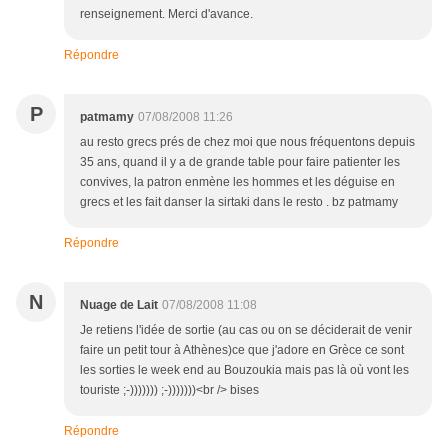
renseignement. Merci d'avance.
Répondre
P
patmamy
07/08/2008 11:26
au resto grecs prés de chez moi que nous fréquentons depuis
35 ans, quand il y a de grande table pour faire patienter les
convives, la patron enmène les hommes et les déguise en
grecs et les fait danser la sirtaki dans le resto . bz patmamy
Répondre
N
Nuage de Lait
07/08/2008 11:08
Je retiens l'idée de sortie (au cas ou on se déciderait de venir
faire un petit tour à Athènes)ce que j'adore en Grèce ce sont
les sorties le week end au Bouzoukia mais pas là où vont les
touriste ;-))))))) ;-)))))))<br /> bises
Répondre