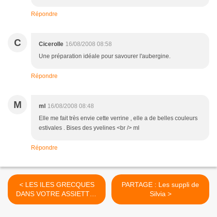
Répondre
C
Cicerolle
16/08/2008 08:58
Une préparation idéale pour savourer l'aubergine.
Répondre
M
ml
16/08/2008 08:48
Elle me fait très envie cette verrine , elle a de belles couleurs
estivales . Bises des yvelines <br /> ml
Répondre
< LES ILES GRECQUES
PARTAGE : Les suppli de
DANS VOTRE ASSIETTE :
Silvia >
Keftedes au cumin et ouzo