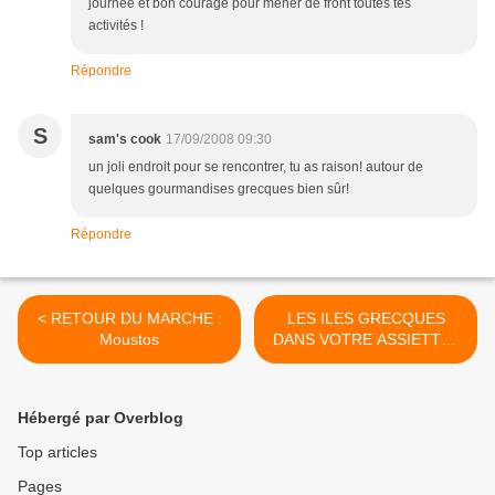
journée et bon courage pour mener de front toutes tes
activités !
Répondre
S
sam's cook
17/09/2008 09:30
un joli endroit pour se rencontrer, tu as raison! autour de
quelques gourmandises grecques bien sûr!
Répondre
< RETOUR DU MARCHE :
LES ILES GRECQUES
Moustos
DANS VOTRE ASSIETTE :
Petite récap' >
Hébergé par Overblog
Top articles
Pages