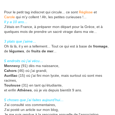
Pour le petit tag indiscret qui circule... ce sont
Réglisse
et
Carole
qui m'y collent ! Ah, les petites curieuses !...
Il y a 10 ans…
J'étais en France, à préparer mon départ pour la Grèce, et à
quelques mois de prendre un sacré virage dans ma vie...
3 plats que j’aime…
Oh là là, il y en a tellement... Tout ce qui est à base de
fromage
,
de
légumes
, de
fruits de mer
...
5 endroits où j’ai vécu…
Mennecy
(91) dès ma naissance,
Cahors
(46) où j'ai grandi,
Aurillac
(15) où j'ai fini mon lycée, mais surtout où sont mes
racines,
Toulouse
(31) en tant qu'étudiante,
et enfin
Athènes
, où je vis depuis bientôt 9 ans.
5 choses que j’ai faites aujourd’hui…
J'ai consulté vos commentaires,
J'ai posté un article sur mon blog,
Je me suis rendue à la rencontre annuelle de l'association