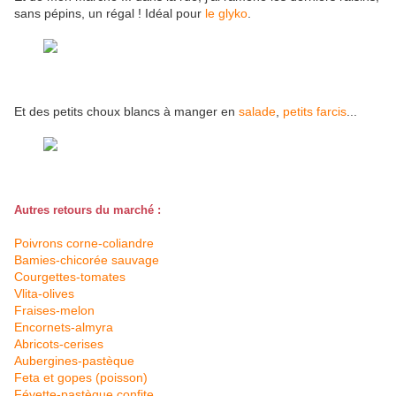
sans pépins, un régal ! Idéal pour
le glyko
.
Et des petits choux blancs à manger en
salade
,
petits farcis
...
Autres retours du marché :
Poivrons corne-coliandre
Bamies-chicorée sauvage
Courgettes-tomates
Vlita-olives
Fraises-melon
Encornets-almyra
Abricots-cerises
Aubergines-pastèque
Feta et gopes (poisson)
Févette-pastèque confite