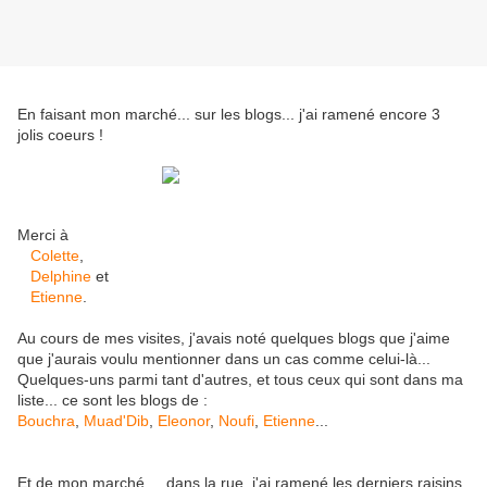
En faisant mon marché... sur les blogs... j'ai ramené encore 3
jolis coeurs !
Merci à
Colette
,
Delphine
et
Etienne
.
Au cours de mes visites, j'avais noté quelques blogs que j'aime
que j'aurais voulu mentionner dans un cas comme celui-là...
Quelques-uns parmi tant d'autres, et tous ceux qui sont dans ma
liste... ce sont les blogs de :
Bouchra
,
Muad'Dib
,
Eleonor
,
Noufi
,
Etienne
...
Et de mon marché ... dans la rue, j'ai ramené les derniers raisins,