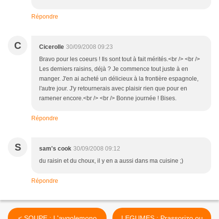
Répondre
C
Cicerolle
30/09/2008 09:23
Bravo pour les coeurs ! Ils sont tout à fait mérités.<br /> <br />
Les derniers raisins, déjà ? Je commence tout juste à en
manger. J'en ai acheté un délicieux à la frontière espagnole,
l'autre jour. J'y retournerais avec plaisir rien que pour en
ramener encore.<br /> <br /> Bonne journée ! Bises.
Répondre
S
sam's cook
30/09/2008 09:12
du raisin et du choux, il y en a aussi dans ma cuisine ;)
Répondre
< SOUPE : L'avgolemono
LEGUMES : Prassorizo ou