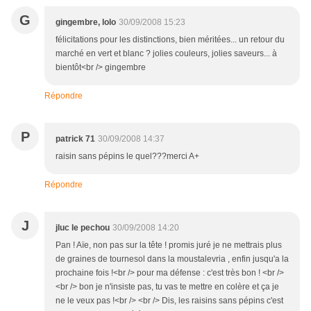
G
gingembre, lolo
30/09/2008 15:23
félicitations pour les distinctions, bien méritées... un retour du
marché en vert et blanc ? jolies couleurs, jolies saveurs... à
bientôt<br /> gingembre
Répondre
P
patrick 71
30/09/2008 14:37
raisin sans pépins le quel???merci A+
Répondre
J
jluc le pechou
30/09/2008 14:20
Pan ! Aïe, non pas sur la tête ! promis juré je ne mettrais plus
de graines de tournesol dans la moustalevria , enfin jusqu'a la
prochaine fois !<br /> pour ma défense : c'est très bon ! <br />
<br /> bon je n'insiste pas, tu vas te mettre en colère et ça je
ne le veux pas !<br /> <br /> Dis, les raisins sans pépins c'est