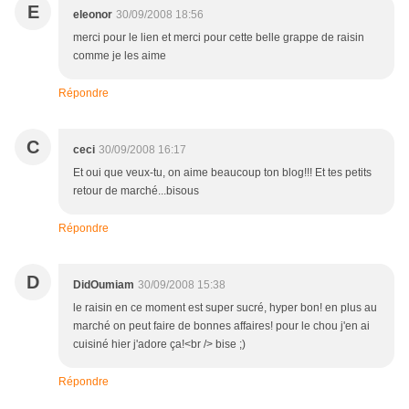
E
eleonor
30/09/2008 18:56
merci pour le lien et merci pour cette belle grappe de raisin
comme je les aime
Répondre
C
ceci
30/09/2008 16:17
Et oui que veux-tu, on aime beaucoup ton blog!!! Et tes petits
retour de marché...bisous
Répondre
D
DidOumiam
30/09/2008 15:38
le raisin en ce moment est super sucré, hyper bon! en plus au
marché on peut faire de bonnes affaires! pour le chou j'en ai
cuisiné hier j'adore ça!<br /> bise ;)
Répondre