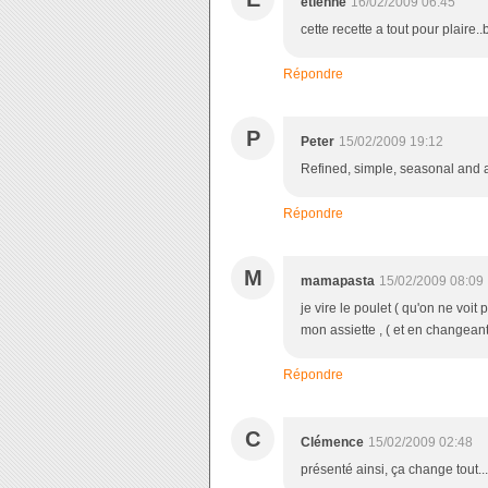
etienne
16/02/2009 06:45
cette recette a tout pour plaire.
Répondre
P
Peter
15/02/2009 19:12
Refined, simple, seasonal and a
Répondre
M
mamapasta
15/02/2009 08:09
je vire le poulet ( qu'on ne voit 
mon assiette , ( et en changean
Répondre
C
Clémence
15/02/2009 02:48
présenté ainsi, ça change tout...