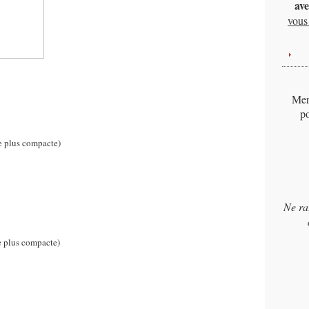
ave
vous 
Merc
po
re plus compacte)
Ne ra
e plus compacte)