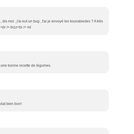
 dis moi , j'ai eut un bug , t'ai je envoyé les kourabiedes ? A très
 <br /> bizz<br /> ml
r une bonne recette de légumes.
plat bien bon!