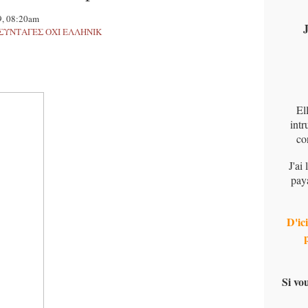
9, 08:20am
J
ques-ΣΥΝΤΑΓΕΣ ΟΧΙ ΕΛΛΗΝΙΚ
El
intr
co
J'ai
pay
D'ici
Si vo