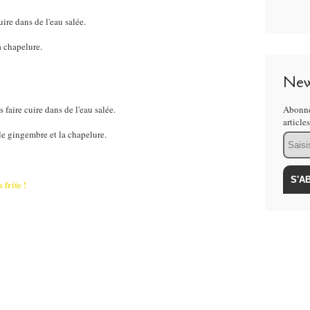
uire dans de l'eau salée.
a chapelure.
New
 faire cuire dans de l'eau salée.
Abonne
article
 le gingembre et la chapelure.
Email
 frite !