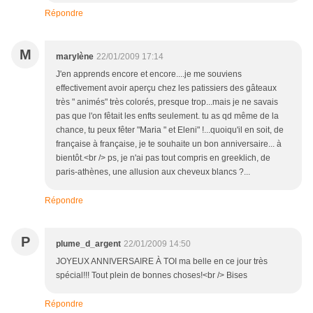
Répondre
M
marylène
22/01/2009 17:14
J'en apprends encore et encore....je me souviens
effectivement avoir aperçu chez les patissiers des gâteaux
très " animés" très colorés, presque trop...mais je ne savais
pas que l'on fêtait les enfts seulement. tu as qd même de la
chance, tu peux fêter "Maria " et Eleni" !...quoiqu'il en soit, de
française à française, je te souhaite un bon anniversaire... à
bientôt.<br /> ps, je n'ai pas tout compris en greeklich, de
paris-athènes, une allusion aux cheveux blancs ?...
Répondre
P
plume_d_argent
22/01/2009 14:50
JOYEUX ANNIVERSAIRE À TOI ma belle en ce jour très
spécial!!! Tout plein de bonnes choses!<br /> Bises
Répondre