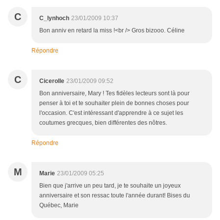
C
C_lynhoch
23/01/2009 10:37
Bon anniv en retard la miss !<br /> Gros bizooo. Céline
Répondre
C
Cicerolle
23/01/2009 09:52
Bon anniversaire, Mary ! Tes fidèles lecteurs sont là pour
penser à toi et te souhaiter plein de bonnes choses pour
l'occasion. C'est intéressant d'apprendre à ce sujet les
coutumes grecques, bien différentes des nôtres.
Répondre
M
Marie
23/01/2009 05:25
Bien que j'arrive un peu tard, je te souhaite un joyeux
anniversaire et son ressac toute l'année durant! Bises du
Québec, Marie