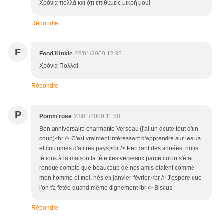
Χρόνια πολλά και ότι επιθυμείς μικρή μου!
Répondre
F
FoodJUnkie
23/01/2009 12:35
Xρόνια Πολλά!
Répondre
P
Pomm'rose
23/01/2009 11:58
Bon anniversaire charmante Verseau (j'ai un doute tout d'un
coup)<br /> C'est vraiment intéressant d'apprendre sur les us
et coutumes d'autres pays;<br /> Pendant des années, nous
fétions à la maison la fête des verseaux parce qu'on s'était
rendue compte que beaucoup de nos amis étaient comme
mon homme et moi, nés en janvier-février.<br /> J'espère que
l'on t'a fêtée quand même dignement<br /> Bisous
Répondre