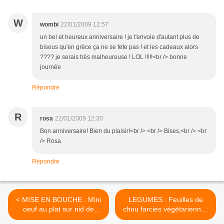
W
wombi
22/01/2009 12:57
un bel et heureux anniversaire ! je t'envoie d'autant plus de
bisous qu'en grèce ça ne se fete pas ! et les cadeaux alors
???? je serais très malheureuse ! LOL !!!!!<br /> bonne
journée
Répondre
R
rosa
22/01/2009 12:30
Bon anniversaire! Bien du plaisir!<br /> <br /> Bises,<br /> <br
/> Rosa
Répondre
< MISE EN BOUCHE : Mini
LEGUMES : Feuilles de
oeuf au plat sur nid de
chou farcies végétariennes
roquette
>