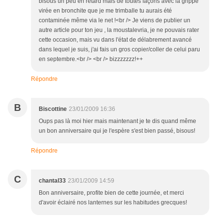
bisous un peu en retard mais de toutes façons avec la grippe
virée en bronchite que je me trimballe tu aurais été
contaminée même via le net !<br /> Je viens de publier un
autre article pour ton jeu , la moustalevria, je ne pouvais rater
cette occasion, mais vu dans l'état de délabrement avancé
dans lequel je suis, j'ai fais un gros copier/coller de celui paru
en septembre.<br /> <br /> bizzzzzzz!++
Répondre
B
Biscottine
23/01/2009 16:36
Oups pas là moi hier mais maintenant je te dis quand même
un bon anniversaire qui je l'espère s'est bien passé, bisous!
Répondre
C
chantal33
23/01/2009 14:59
Bon anniversaire, profite bien de cette journée, et merci
d'avoir éclairé nos lanternes sur les habitudes grecques!