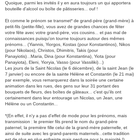
Quoique, parmi les invités il y en aura toujours un qui apportera
bouteille d'alcool ou boîte de pâtisseries... ouf !
Et comme le prénom se transmet* de grand-père (grand-mère) à
petit-fils (petite-fille), vous avez de grandes chances de fêter
votre fête avec votre grand-père, vos cousins... et pas mal de
connaissances puisqu'on tourne toujours autour des mêmes
prénoms... (Yiannis, Yiorgos, Kostas (pour Konstantinos), Nikos
(pour Nikolaos), Christos, Dhimitris, Takis (pour
Panayiotis)...Maria, Dina (pour Konstantina), Yiota (pour
Panayiota), Eleni, Yioryia, Vasso (pour Vassiliki)...)
Les jours de la Saint Nicolas (le 6 décembre), de la saint Jean (le
7 janvier) ou encore de la sainte Hélène et Constantin (le 21 mai)
par exemple, vous remarquerez dans la soirée une certaine
animation dans les rues, des gens sur leur 31 portant des
bouquets de fleurs, des boîtes de gâteaux... c'est qu'ils ont
certainement dans leur entourage un Nicolas, un Jean, une
Hélène ou un Constantin...
*(En effet, il n'y a pas d'effet de mode pour les prénoms, mais
transmission : le premier fils prend le nom du grand-père
paternel, la première fille celui de la grand-mère paternelle, et
ainsi de suite avec les grand-parents maternels...cette tradition
est de plus en plus enfreinte mais perdure pour la majorité !)