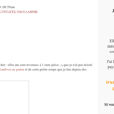
09, 08:59am
J
ques-ΣΥΝΤΑΓΕΣ ΟΧΙ ΕΛΛΗΝΙΚ
El
intr
co
J'ai
cher : elles me sont revenues à 1 euro pièce...), que je n'ai pas résisté
pay
'endives au gratin
et de cette petite soupe que je fais depuis des
D'ici
Si vo