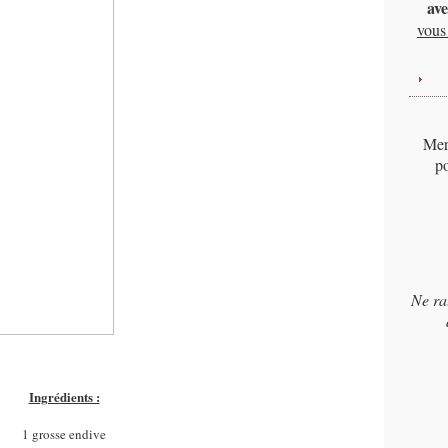
ave
vous 
Merc
po
Ne ra
Ingrédients :
1 grosse endive