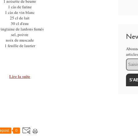
1 noisette de beurre
1 càs de farine
1 càs de vin blanc
25 cl de lait
30 cl d'eau
vingtaine de lardons fumés
sel, poivre
New
noix de muscade
1 feuille de laurier
Abonne
article
Email
Lire la suite
epost
0