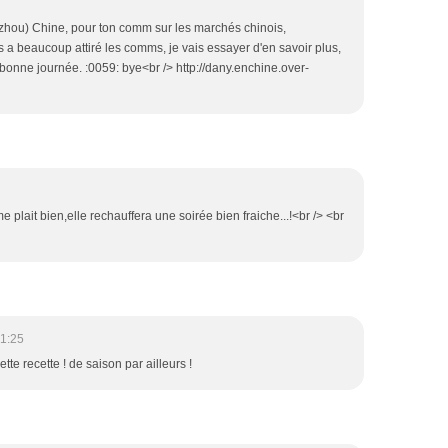
hou) Chine, pour ton comm sur les marchés chinois,
 a beaucoup attiré les comms, je vais essayer d'en savoir plus,
e, bonne journée. :0059: bye<br /> http://dany.enchine.over-
 plait bien,elle rechauffera une soirée bien fraiche...!<br /> <br
1:25
te recette ! de saison par ailleurs !