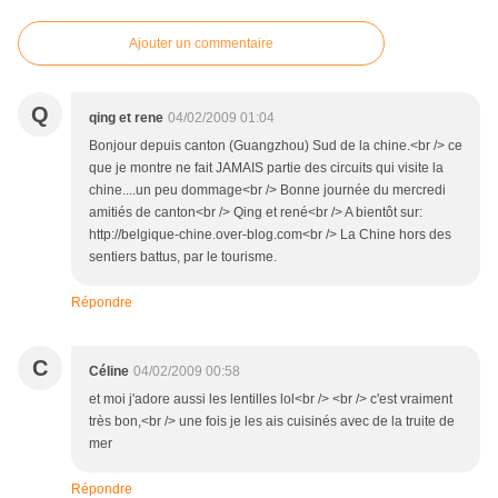
Ajouter un commentaire
Q
qing et rene
04/02/2009 01:04
Bonjour depuis canton (Guangzhou) Sud de la chine.<br /> ce
que je montre ne fait JAMAIS partie des circuits qui visite la
chine....un peu dommage<br /> Bonne journée du mercredi
amitiés de canton<br /> Qing et rené<br /> A bientôt sur:
http://belgique-chine.over-blog.com<br /> La Chine hors des
sentiers battus, par le tourisme.
Répondre
C
Céline
04/02/2009 00:58
et moi j'adore aussi les lentilles lol<br /> <br /> c'est vraiment
très bon,<br /> une fois je les ais cuisinés avec de la truite de
mer
Répondre