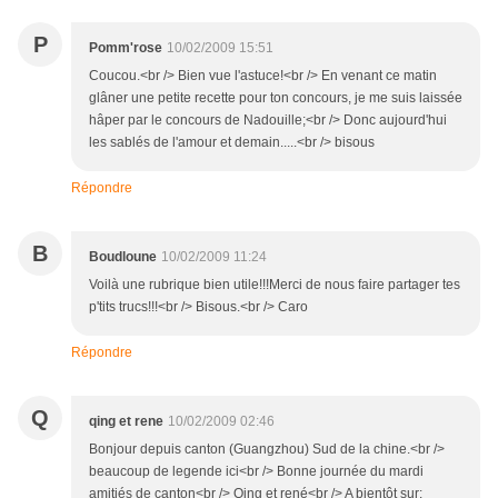
P
Pomm'rose
10/02/2009 15:51
Coucou.<br /> Bien vue l'astuce!<br /> En venant ce matin
glâner une petite recette pour ton concours, je me suis laissée
hâper par le concours de Nadouille;<br /> Donc aujourd'hui
les sablés de l'amour et demain.....<br /> bisous
Répondre
B
Boudloune
10/02/2009 11:24
Voilà une rubrique bien utile!!!Merci de nous faire partager tes
p'tits trucs!!!<br /> Bisous.<br /> Caro
Répondre
Q
qing et rene
10/02/2009 02:46
Bonjour depuis canton (Guangzhou) Sud de la chine.<br />
beaucoup de legende ici<br /> Bonne journée du mardi
amitiés de canton<br /> Qing et rené<br /> A bientôt sur: