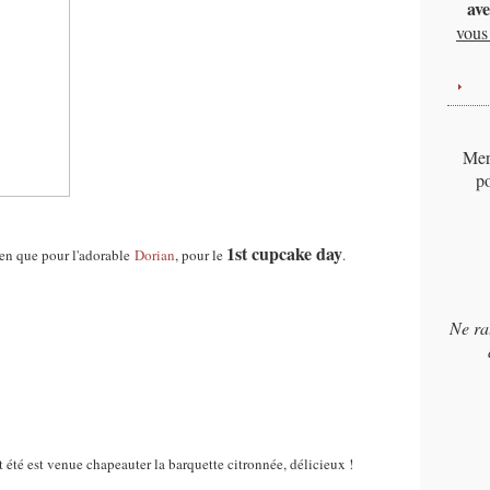
ave
vous 
Merc
po
1st cupcake day
rien que pour l'adorable
Dorian
, pour le
.
Ne ra
et été est venue chapeauter la barquette citronnée, délicieux !