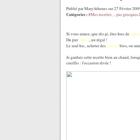
Publié par MaryAthenes sur 27 Février 200
Catégories :
#Mes recettes ... pas grec
citro
Si vous aimez, que dis-je, êtes fous de
citron
Du pur
, un régal !
citrons
Le seul hic, acheter des
bios, ou mie
Je gardais cette recette bien au chaud, lor
cueillis : l'occasion rêvée !