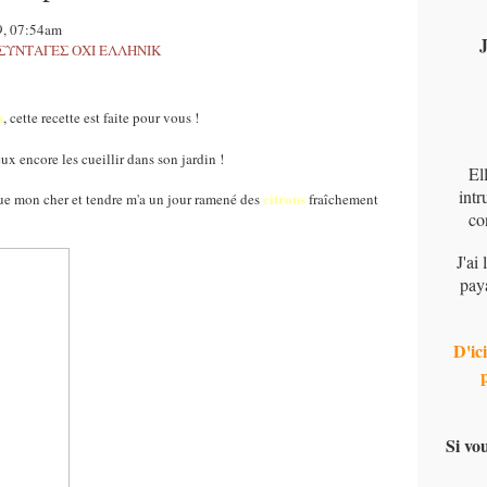
9, 07:54am
J
ques-ΣΥΝΤΑΓΕΣ ΟΧΙ ΕΛΛΗΝΙΚ
n
, cette recette est faite pour vous !
ux encore les cueillir dans son jardin !
El
intr
citrons
sque mon cher et tendre m'a un jour ramené des
fraîchement
co
J'ai
pay
D'ici
Si vo