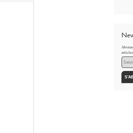
New
Abonne
article
Email