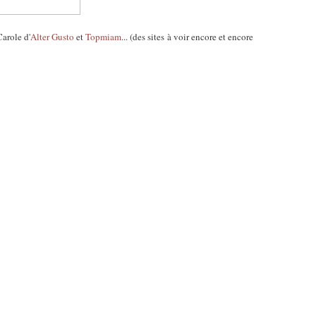
Carole d'
Alter Gusto
et
Topmiam
... (des sites à voir encore et encore