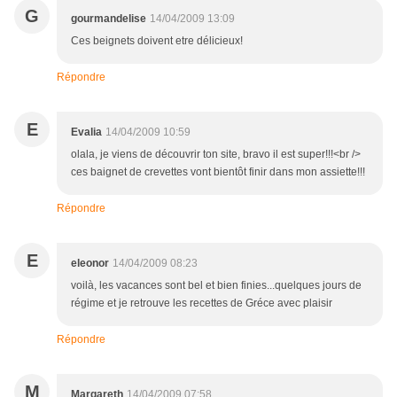
G
gourmandelise
14/04/2009 13:09
Ces beignets doivent etre délicieux!
Répondre
E
Evalia
14/04/2009 10:59
olala, je viens de découvrir ton site, bravo il est super!!!<br />
ces baignet de crevettes vont bientôt finir dans mon assiette!!!
Répondre
E
eleonor
14/04/2009 08:23
voilà, les vacances sont bel et bien finies...quelques jours de
régime et je retrouve les recettes de Gréce avec plaisir
Répondre
M
Margareth
14/04/2009 07:58