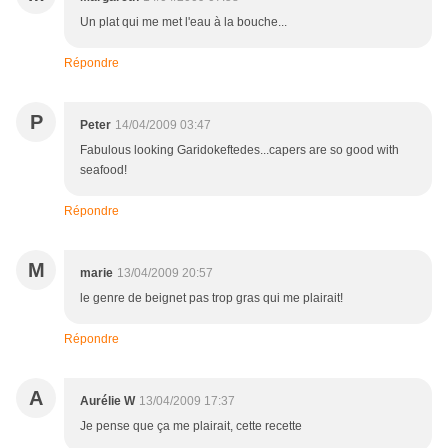
Un plat qui me met l'eau à la bouche...
Répondre
P
Peter
14/04/2009 03:47
Fabulous looking Garidokeftedes...capers are so good with
seafood!
Répondre
M
marie
13/04/2009 20:57
le genre de beignet pas trop gras qui me plairait!
Répondre
A
Aurélie W
13/04/2009 17:37
Je pense que ça me plairait, cette recette