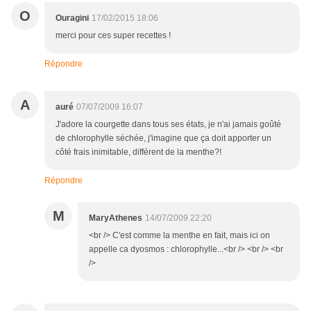
O
Ouragini
17/02/2015 18:06
merci pour ces super recettes !
Répondre
A
auré
07/07/2009 16:07
J'adore la courgette dans tous ses états, je n'ai jamais goûté
de chlorophylle séchée, j'imagine que ça doit apporter un
côté frais inimitable, différent de la menthe?!
Répondre
M
MaryAthenes
14/07/2009 22:20
<br /> C'est comme la menthe en fait, mais ici on
appelle ca dyosmos : chlorophylle...<br /> <br /> <br
/>