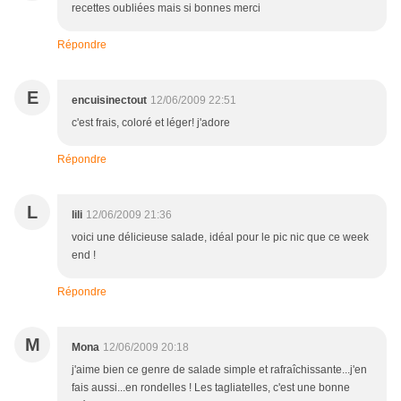
recettes oubliées mais si bonnes merci
Répondre
E
encuisinectout
12/06/2009 22:51
c'est frais, coloré et léger! j'adore
Répondre
L
lili
12/06/2009 21:36
voici une délicieuse salade, idéal pour le pic nic que ce week
end !
Répondre
M
Mona
12/06/2009 20:18
j'aime bien ce genre de salade simple et rafraîchissante...j'en
fais aussi...en rondelles ! Les tagliatelles, c'est une bonne