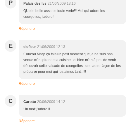
P
Palais des lys
21/06/2009 13:16
QUelle belle assiette toute verte!!! Moi qui adore les
courgettes, j'adore!
Répondre
E
elofleur
21/06/2009 12:13
Coucou Mary, ça fais un petit moment que je ne suis pas
venue m'inspirer de ta cuisine...et bien m'en à pris de venir
découvrir cette salsade de courgettes...une autre façon de les
préparer pour moi qui les aimes tant...!!!
Répondre
C
Carotte
20/06/2009 14:12
Un mot: j'adore!!!
Répondre