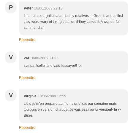
P
Peter
18/06/2009 22:13
I made a courgette salad for my relatives in Greece and at first
they were wary of trying that...until they tasted it. A wonderful
summer dish.
Répondre
V
val
18/06/2009 21:23
sympa!!!celle là je vais l'essayer!! lol
Répondre
V
Virginie
18/06/2009 12:55
L'été je m'en prépare au moins une fois par semaine mais
toujours en version chaude. Je vais essayer ta version!<br />
Bises
Répondre