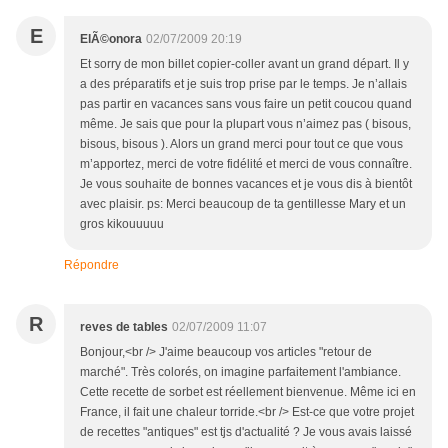
E
ElÃ©onora
02/07/2009 20:19
Et sorry de mon billet copier-coller avant un grand départ. Il y
a des préparatifs et je suis trop prise par le temps. Je n’allais
pas partir en vacances sans vous faire un petit coucou quand
même. Je sais que pour la plupart vous n’aimez pas ( bisous,
bisous, bisous ). Alors un grand merci pour tout ce que vous
m’apportez, merci de votre fidélité et merci de vous connaître.
Je vous souhaite de bonnes vacances et je vous dis à bientôt
avec plaisir. ps: Merci beaucoup de ta gentillesse Mary et un
gros kikouuuuu
Répondre
R
reves de tables
02/07/2009 11:07
Bonjour,<br /> J'aime beaucoup vos articles "retour de
marché". Très colorés, on imagine parfaitement l'ambiance.
Cette recette de sorbet est réellement bienvenue. Même ici en
France, il fait une chaleur torride.<br /> Est-ce que votre projet
de recettes "antiques" est tjs d'actualité ? Je vous avais laissé