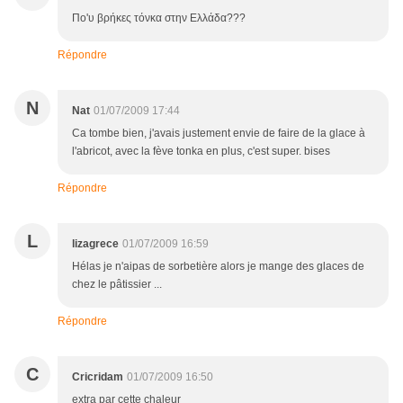
Πο'υ βρήκες τόνκα στην Ελλάδα???
Répondre
N
Nat
01/07/2009 17:44
Ca tombe bien, j'avais justement envie de faire de la glace à
l'abricot, avec la fève tonka en plus, c'est super. bises
Répondre
L
lizagrece
01/07/2009 16:59
Hélas je n'aipas de sorbetière alors je mange des glaces de
chez le pâtissier ...
Répondre
C
Cricridam
01/07/2009 16:50
extra par cette chaleur