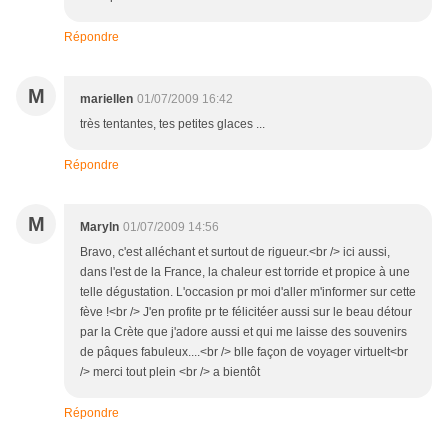
Répondre
M
mariellen
01/07/2009 16:42
très tentantes, tes petites glaces ...
Répondre
M
Maryln
01/07/2009 14:56
Bravo, c'est alléchant et surtout de rigueur.<br /> ici aussi,
dans l'est de la France, la chaleur est torride et propice à une
telle dégustation. L'occasion pr moi d'aller m'informer sur cette
fève !<br /> J'en profite pr te félicitéer aussi sur le beau détour
par la Crète que j'adore aussi et qui me laisse des souvenirs
de pâques fabuleux....<br /> blle façon de voyager virtuelt<br
/> merci tout plein <br /> a bientôt
Répondre