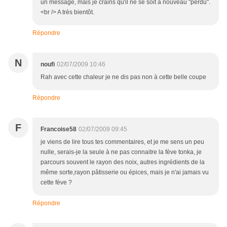
un message, mais je crains qu'il ne se soit à nouveau "perdu".
<br /> A très bientôt.
Répondre
N
noufi
02/07/2009 10:46
Rah avec cette chaleur je ne dis pas non à cette belle coupe
Répondre
F
Francoise58
02/07/2009 09:45
je viens de lire tous tes commentaires, et je me sens un peu
nulle, serais-je la seule à ne pas connaitre la fève tonka, je
parcours souvent le rayon des noix, autres ingrédients de la
même sorte,rayon pâtisserie ou épices, mais je n'ai jamais vu
cette fève ?
Répondre