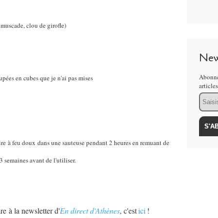
 muscade, clou de girofle)
New
Abonne
upées en cubes que je n'ai pas mises
article
Email
cuire à feu doux dans une sauteuse pendant 2 heures en remuant de
3 semaines avant de l'utiliser.
re à la newsletter d'
En direct d'Athènes
, c'est
ici
!