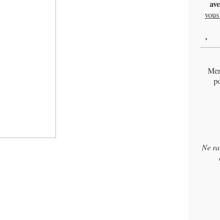
ave
vous 
Merc
po
Ne ra