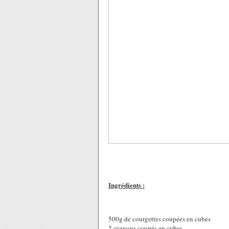
Ingrédients :
500g de courgettes coupées en cubes
2 oignons coupés en cubes