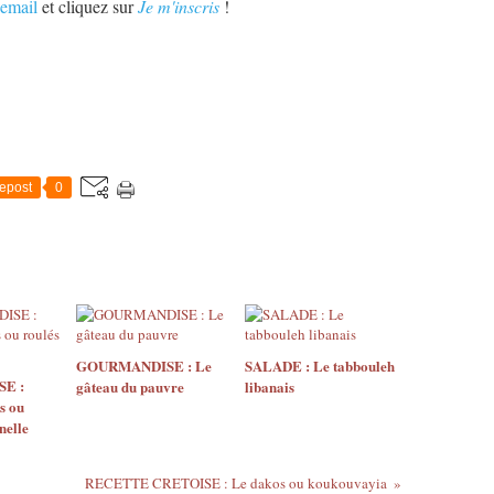
email
et cliquez sur
Je m'inscris
!
epost
0
GOURMANDISE : Le
SALADE : Le tabbouleh
E :
gâteau du pauvre
libanais
s ou
nelle
RECETTE CRETOISE : Le dakos ou koukouvayia