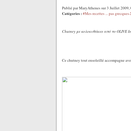
Publié par MaryAthenes sur 3 Juillet 2009
Catégories :
#Mes recettes ... pas grec
Chutney με κολοκυθάκια από το OLIVE Ι
Ce chutney tout ensoleillé accompagne avec d