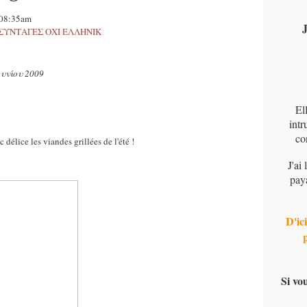
, 08:35am
J
ques-ΣΥΝΤΑΓΕΣ ΟΧΙ ΕΛΛΗΝΙΚ
ουνίου 2009
El
intr
co
élice les viandes grillées de l'été !
J'ai
pay
D'ici
Si vo